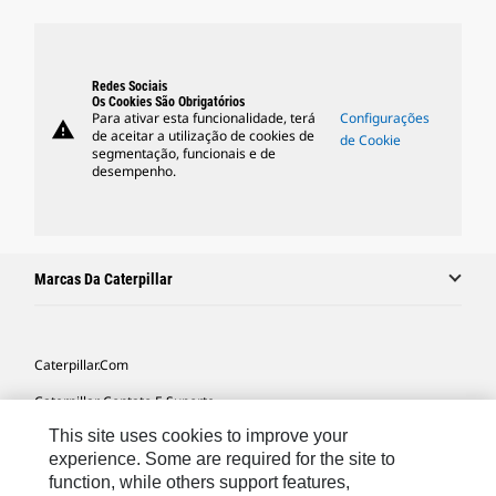
Redes Sociais
Os Cookies São Obrigatórios
Para ativar esta funcionalidade, terá
Configurações
warning
de aceitar a utilização de cookies de
de Cookie
segmentação, funcionais e de
desempenho.
Marcas Da Caterpillar
Caterpillar.com
Caterpillar Contato E Suporte
This site uses cookies to improve your
Minhas Preferências De Marketing
experience. Some are required for the site to
Mapa Do Local
function, while others support features,