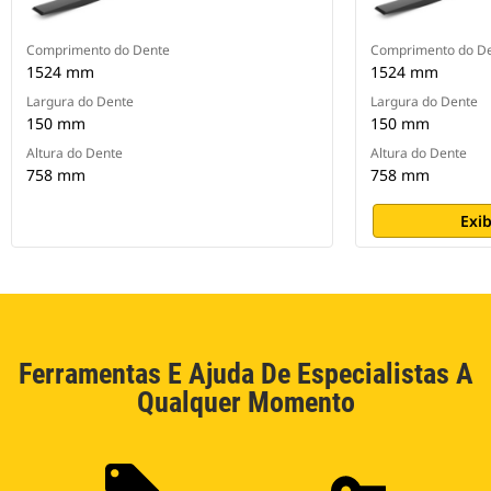
Comprimento do Dente
Comprimento do D
1524 mm
1524 mm
Largura do Dente
Largura do Dente
150 mm
150 mm
Altura do Dente
Altura do Dente
758 mm
758 mm
Exib
Ferramentas E Ajuda De Especialistas A
Qualquer Momento