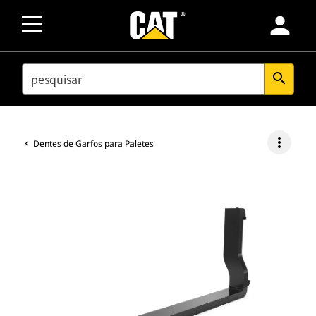
person
SEARCH
search
more_vert
Dentes de Garfos para Paletes