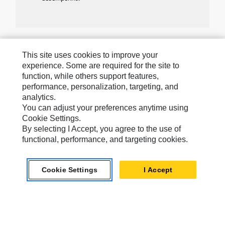
Marcas Da Caterpillar
This site uses cookies to improve your
experience. Some are required for the site to
function, while others support features,
Caterpillar.com
performance, personalization, targeting, and
analytics.
Caterpillar Contato E Suporte
You can adjust your preferences anytime using
Cookie Settings.
Minhas Preferências De Marketing
By selecting I Accept, you agree to the use of
Mapa Do Local
functional, performance, and targeting cookies.
Cookie Settings
Legal
Cookie Settings
I Accept
Privacidade