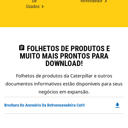
De
Revendedor
Usados
assignment
FOLHETOS DE PRODUTOS E
MUITO MAIS PRONTOS PARA
DOWNLOAD!
Folhetos de produtos da Caterpillar e outros
documentos informativos estão disponíveis para seus
negócios em expansão.
file_download
Do
Brochura Do Acessório Da Retroescavadeira Cat®
P
O
in