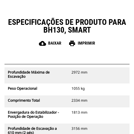
ESPECIFICAÇÕES DE PRODUTO PARA
BH130, SMART
cloud_download
print
BAIXAR
IMPRIMIR
Profundidade Máxima de
2972 mm
Escavação
Peso Operacional
1055 kg
Comprimento Total
2334 mm
Envergadura do Estabilizador -
1813 mm
Posição de Operação
Profundidade de Escavação a
3156 mm
610 mm (2 pés)