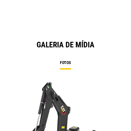
a
N
Ta
GALERIA DE MÍDIA
FOTOS