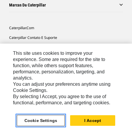
Marcas Da Caterpillar
Caterpillar.com
Caterpillar Contato E Suporte
Minhas Preferências De Marketing
This site uses cookies to improve your
Mapa Do Local
experience. Some are required for the site to
function, while others support features,
Cookie Settings
performance, personalization, targeting, and
Legal
analytics.
You can adjust your preferences anytime using
Privacidade
Cookie Settings.
By selecting I Accept, you agree to the use of
functional, performance, and targeting cookies.
South America -
© 2026 Caterpillar. Todos os direitos
Portuguese
reservados.
Cookie Settings
I Accept
chat_bubble
Chat