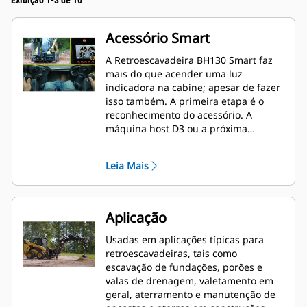
Exibição 1-3 de 10
Acessório Smart
A Retroescavadeira BH130 Smart faz
mais do que acender uma luz
indicadora na cabine; apesar de fazer
isso também. A primeira etapa é o
reconhecimento do acessório. A
máquina host D3 ou a próxima
geração (05A) reconhece a presença
de uma BH130 engatada na máquina.
Leia Mais
Isso ativa um visor dedicado na
máquina para permitir a seleção de
opções para a BH130. Como um
acessório inteligente, a BH130 permite
Aplicação
a troca de padrão. Isto é, as funções
dos joysticks da máquina são
Usadas em aplicações típicas para
redefinidas para atuarem no
retroescavadeiras, tais como
acessório.
escavação de fundações, porões e
valas de drenagem, valetamento em
geral, aterramento e manutenção de