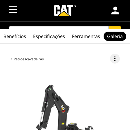
person
SEARCH
search
Benefícios
Especificações
Ferramentas
Galeria
more_vert
Retroescavadeiras