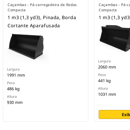
Caçambas - Pá-carregadeira de Rodas
Caçambas - Pá-c
Compacta
Compacta
1 m3 (1,3 yd3), Pinada, Borda
1 m3 (1,3 yd3
Cortante Aparafusada
Largura
2060 mm
Largura
1991 mm
Peso
441 kg
Peso
486 kg
Altura
1031 mm
Altura
930 mm
Exib