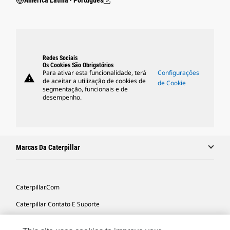
América Latina ‧ Português
Redes Sociais
Os Cookies São Obrigatórios
Para ativar esta funcionalidade, terá
Configurações
warning
de aceitar a utilização de cookies de
de Cookie
segmentação, funcionais e de
desempenho.
Marcas Da Caterpillar
Caterpillar.com
Caterpillar Contato E Suporte
Minhas Preferências De Marketing