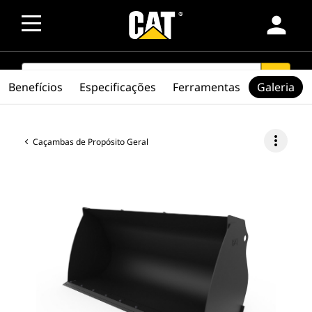
person
SEARCH
search
Benefícios
Especificações
Ferramentas
Galeria
more_vert
Caçambas de Propósito Geral