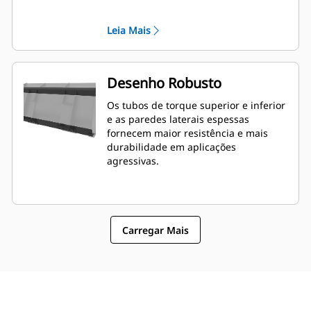
os recursos de nivelamento. O ângulo
e o posicionamento da borda podem
Leia Mais
ser mais fáceis de medir de dentro da
cabine.
Desenho Robusto
Os tubos de torque superior e inferior
e as paredes laterais espessas
fornecem maior resistência e mais
durabilidade em aplicações
agressivas.
Carregar Mais