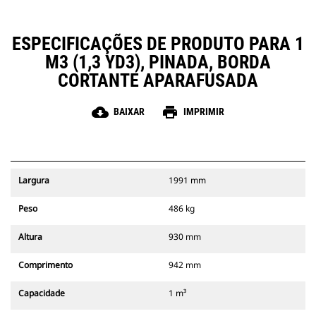
ESPECIFICAÇÕES DE PRODUTO PARA 1
M3 (1,3 YD3), PINADA, BORDA
CORTANTE APARAFUSADA
cloud_download
print
BAIXAR
IMPRIMIR
Largura
1991 mm
Peso
486 kg
Altura
930 mm
Comprimento
942 mm
Capacidade
1 m³