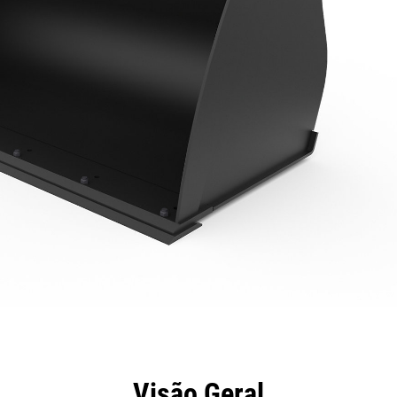
efícios
Especificações
Ferramentas
Galeria
Visão Geral