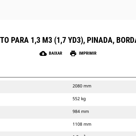
TO PARA 1,3 M3 (1,7 YD3), PINADA, BO
cloud_download
print
BAIXAR
IMPRIMIR
2080 mm
552 kg
984 mm
1108 mm