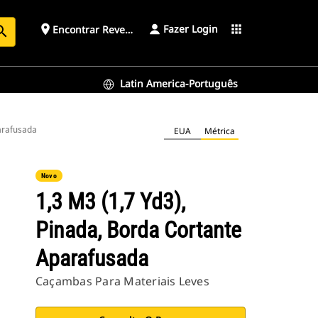
Fazer Login
place
apps
Encontrar Revendedor
arch
Latin America-Português
arafusada
EUA
Métrica
Novo
1,3 M3 (1,7 Yd3),
Pinada, Borda Cortante
Aparafusada
Caçambas Para Materiais Leves