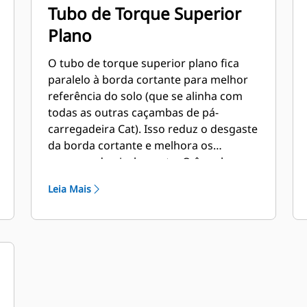
Tubo de Torque Superior
Plano
O tubo de torque superior plano fica
paralelo à borda cortante para melhor
referência do solo (que se alinha com
todas as outras caçambas de pá-
carregadeira Cat). Isso reduz o desgaste
da borda cortante e melhora os
recursos de nivelamento. O ângulo e o
posicionamento da borda podem ser
Leia Mais
mais fáceis de medir de dentro da
cabine.