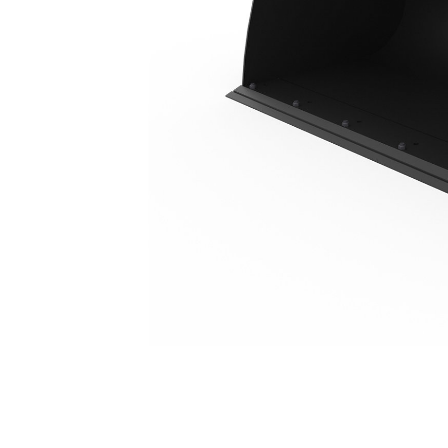
1,3 M3 (1,7 Yd3), Pinada, Borda Cortante Aparafusada
Ben
Alterar Modelo