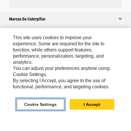
Marcas Da Caterpillar
This site uses cookies to improve your
Caterpillar.com
experience. Some are required for the site to
function, while others support features,
Caterpillar Contato E Suporte
performance, personalization, targeting, and
Minhas Preferências De Marketing
analytics.
You can adjust your preferences anytime using
Mapa Do Local
Cookie Settings.
Cookie Settings
By selecting I Accept, you agree to the use of
functional, performance, and targeting cookies.
Legal
Privacidade
Cookie Settings
I Accept
chat_bubble
Chat
South America -
© 2026 Caterpillar. Todos os direitos
Portuguese
reservados.