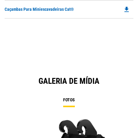
file_download
Do
Caçambas Para Miniescavadeiras Cat®
P
O
in
a
N
Ta
GALERIA DE MÍDIA
FOTOS