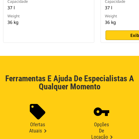
Capacidade
Capacidade
37 l
37 l
Weight
Weight
36 kg
36 kg
Exib
Ferramentas E Ajuda De Especialistas A
Qualquer Momento
Ofertas
Opções
Atuais
De
Locação