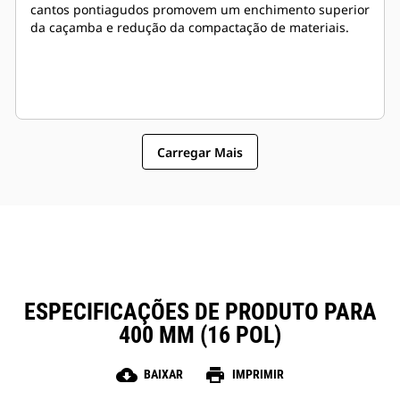
cantos pontiagudos promovem um enchimento superior
da caçamba e redução da compactação de materiais.
Carregar Mais
ESPECIFICAÇÕES DE PRODUTO PARA
400 MM (16 POL)
cloud_download
print
BAIXAR
IMPRIMIR