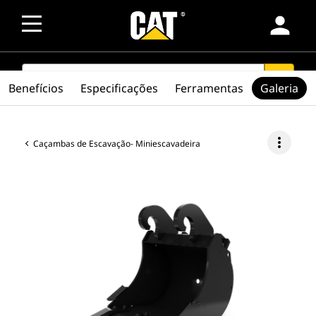
person
SEARCH
search
Benefícios
Especificações
Ferramentas
Galeria
more_vert
Caçambas de Escavação- Miniescavadeira