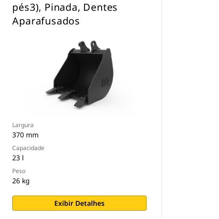
pés3), Pinada, Dentes
Aparafusados
Largura
370 mm
Capacidade
23 l
Peso
26 kg
Exibir Detalhes