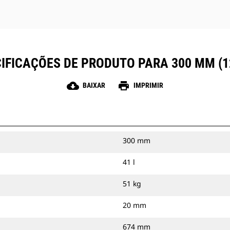
IFICAÇÕES DE PRODUTO PARA 300 MM (1
cloud_download
print
BAIXAR
IMPRIMIR
300 mm
41 l
51 kg
20 mm
674 mm