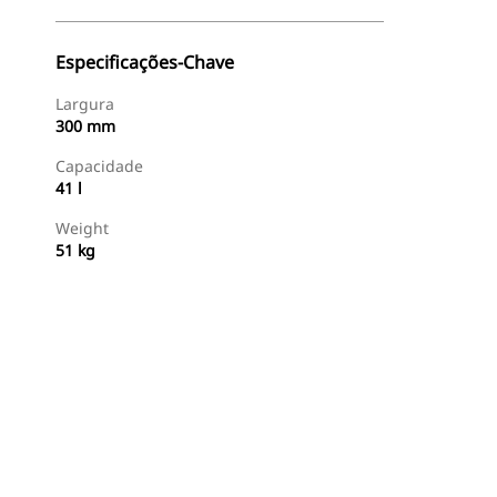
Especificações-Chave
Largura
300 mm
Capacidade
41 l
Weight
51 kg
Comprar Agora
Consulte O Preço