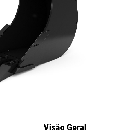
efícios
Especificações
Ferramentas
Galeria
Visão Geral