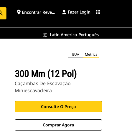
Fazer Login
place
apps
Encontrar Revendedor
arch
Latin America-Português
EUA
Métrica
300 Mm (12 Pol)
Caçambas De Escavação-
Miniescavadeira
Consulte O Preço
Comprar Agora