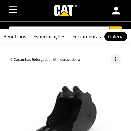
person
SEARCH
search
Benefícios
Especificações
Ferramentas
Galeria
more_vert
Caçambas Reforçadas - Miniescavadeira