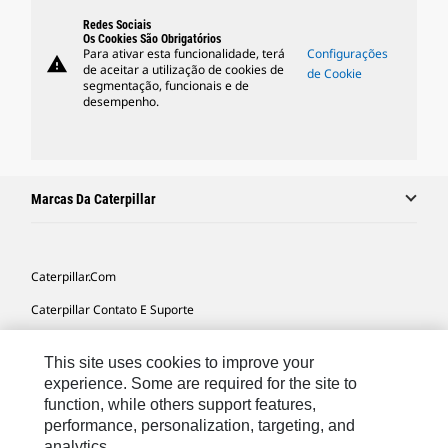
Redes Sociais
Os Cookies São Obrigatórios
Para ativar esta funcionalidade, terá
Configurações
warning
de aceitar a utilização de cookies de
de Cookie
segmentação, funcionais e de
desempenho.
Marcas Da Caterpillar
Caterpillar.com
Caterpillar Contato E Suporte
Minhas Preferências De Marketing
This site uses cookies to improve your
Mapa Do Local
experience. Some are required for the site to
function, while others support features,
Cookie Settings
performance, personalization, targeting, and
Legal
analytics.