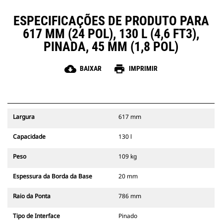
ESPECIFICAÇÕES DE PRODUTO PARA
617 MM (24 POL), 130 L (4,6 FT3),
PINADA, 45 MM (1,8 POL)
cloud_download
print
BAIXAR
IMPRIMIR
Largura
617 mm
Capacidade
130 l
Peso
109 kg
Espessura da Borda da Base
20 mm
Raio da Ponta
786 mm
Tipo de Interface
Pinado