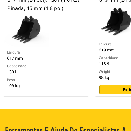
617 mm (24 pol), 130 l (4,6 ft3),
619 mm (24 p
Pinada, 45 mm (1,8 pol)
Largura
619 mm
Largura
617 mm
Capacidade
118.9 l
Capacidade
130 l
Weight
98 kg
Peso
109 kg
Exib
Ferramentas E Ajuda De Especialistas A