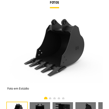
FOTOS
Foto em Estúdio
Vist