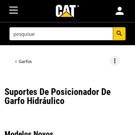
person
SEARCH
search
more_vert
Garfos
Suportes De Posicionador De
Garfo Hidráulico
Modelos Novos