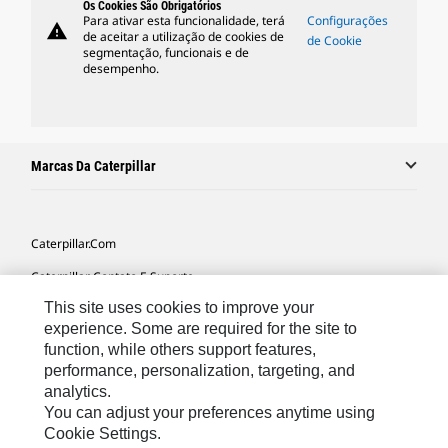
Os Cookies São Obrigatórios
Para ativar esta funcionalidade, terá
Configurações
warning
de aceitar a utilização de cookies de
de Cookie
segmentação, funcionais e de
desempenho.
Marcas Da Caterpillar
Caterpillar.com
Caterpillar Contato E Suporte
This site uses cookies to improve your
Minhas Preferências De Marketing
experience. Some are required for the site to
Mapa Do Local
function, while others support features,
performance, personalization, targeting, and
Cookie Settings
analytics.
Legal
You can adjust your preferences anytime using
Cookie Settings.
Privacidade