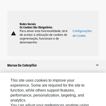
Redes Sociais
Os Cookies São Obrigatórios
Para ativar esta funcionalidade, terá
Configurações
warning
de aceitar a utilização de cookies de
de Cookie
segmentação, funcionais e de
desempenho.
Marcas Da Caterpillar
This site uses cookies to improve your
Caterpillar.com
experience. Some are required for the site to
function, while others support features,
Caterpillar Contato E Suporte
performance, personalization, targeting, and
Minhas Preferências De Marketing
analytics.
You can adjust your preferences anytime using