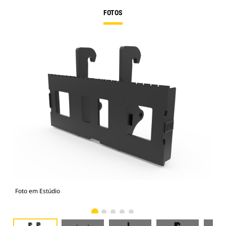
FOTOS
Foto em Estúdio
Vist