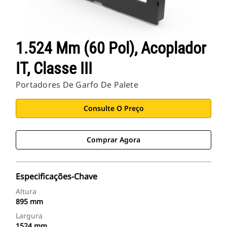
1.524 Mm (60 Pol), Acoplador
IT, Classe III
Portadores De Garfo De Palete
Consulte O Preço
Comprar Agora
Especificações-Chave
Altura
895 mm
Largura
1524 mm