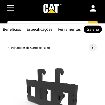
person
SEARCH
search
Benefícios
Especificações
Ferramentas
Galeria
more_vert
Portadores de Garfo de Palete