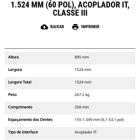
1.524 MM (60 POL), ACOPLADOR IT,
CLASSE III
cloud_download
print
BAIXAR
IMPRIMIR
Altura
895 mm
Largura
1524 mm
Largura Total
1524 mm
Peso
267.2 kg
Comprimento
358 mm
Espaçamento dos Dentes
155-1.349 mm (6,1-53,1 pol)
Tipo de Interface
Acoplador IT