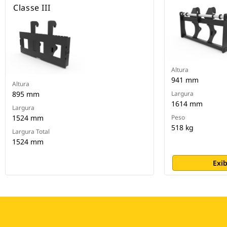
Classe III
Altura
941 mm
Altura
895 mm
Largura
1614 mm
Largura
1524 mm
Peso
518 kg
Largura Total
1524 mm
Exib