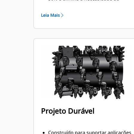
fixadores ou de aplicação do torque.
O anel de desgaste de 20 mm é 66%
Leia Mais
mais longo do que os porta-
ferramentas do Sistema G
Um projeto de porta-ferramentas
antirrotação garante a posição
devida para evitar o desgaste dos
blocos e dos suportes
A água pode penetrar o furo de
acesso radial do porta-ferramentas
para auxiliar na rotação do dente
tendo em vista o desgaste uniforme
da ponta
Os porta-ferramentas estão
disponíveis para acomodar pontas
Projeto Durável
com hastes de 20 mm, 22 mm e 25
mm para aplicações variadas
Construído para suportar aplicações