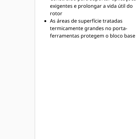
exigentes e prolongar a vida útil do
rotor
As áreas de superfície tratadas
termicamente grandes no porta-
ferramentas protegem o bloco base
contra desgaste indesejado
Os componentes são fabricados com
ligas resistentes à abrasão, de alta
resistência, para suportar as
aplicações mais adversas
Os componentes de alta resistência
suportam as demandas das
aplicações de alta potência
Os projetos de porta-ferramentas e
bloco base são otimizados para
minimizar tensões e proporcionam
uma durabilidade duradoura