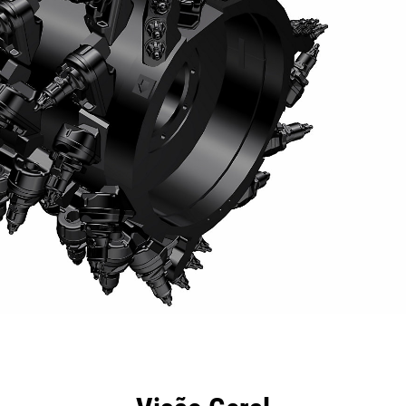
efícios
Especificações
Ferramentas
Galeria