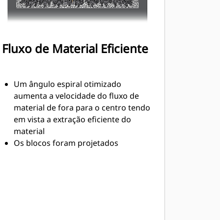
Fluxo de Material Eficiente
Um ângulo espiral otimizado
aumenta a velocidade do fluxo de
material de fora para o centro tendo
em vista a extração eficiente do
material
Os blocos foram projetados
especificamente para cada lado do
rotor e dispostos tendo em vista um
esforço de corte otimizado e um
fluxo de material eficiente
As pás de proteção são
dimensionadas e testadas para