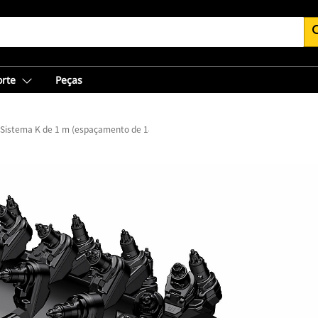
se
orte
Peças
Sistema K de 1 m (espaçamento de 18 mm)