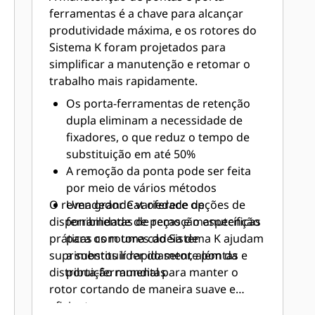
ferramentas é a chave para alcançar
produtividade máxima, e os rotores do
Sistema K foram projetados para
simplificar a manutenção e retomar o
trabalho mais rapidamente.
Os porta-ferramentas de retenção
dupla eliminam a necessidade de
fixadores, o que reduz o tempo de
substituição em até 50%
A remoção da ponta pode ser feita
por meio de vários métodos
O revendedor Cat oferece opções de
Uma grande variedade de
disponibilidade de peças e manutenção
ferramentas de remoção específicas
práticas com uma cadeia de
para os rotores do Sistema K ajudam
suprimentos líder do setor, além da
a substituir rapidamente pontas e
distribuição mundial para manter o
porta-ferramentas
rotor cortando de maneira suave e
eficiente.