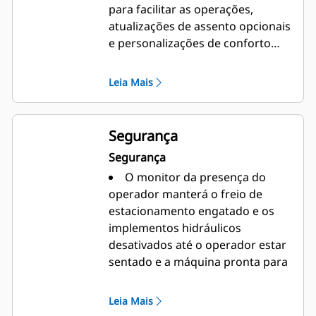
para facilitar as operações,
atualizações de assento opcionais
e personalizações de conforto
para o operador. A
motoniveladora Cat 160 possui
Leia Mais
controle de direção por joystick
(JOY) simplificado, que ajuda a
reduzir a fadiga causada pelo
Segurança
movimento do braço do operador.
Segurança
O monitor da presença do
operador manterá o freio de
estacionamento engatado e os
implementos hidráulicos
desativados até o operador estar
sentado e a máquina pronta para
operação.
A pintura antirreflexo reduz a
Leia Mais
fadiga ocular durante a operação