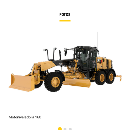
FOTOS
Motoniveladora 160
Mot