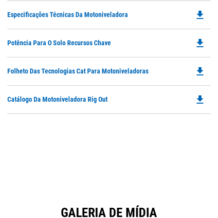
O
N
file_download
Do
Especificações Técnicas Da Motoniveladora
in
Ta
P
a
O
N
file_download
Do
Potência Para O Solo Recursos Chave
in
Ta
P
a
O
N
file_download
Do
Folheto Das Tecnologias Cat Para Motoniveladoras
in
Ta
P
a
O
N
file_download
Do
Catálogo Da Motoniveladora Rig Out
in
Ta
P
a
O
N
in
Ta
a
N
Ta
GALERIA DE MÍDIA