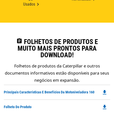
Usados
assignment
FOLHETOS DE PRODUTOS E
MUITO MAIS PRONTOS PARA
DOWNLOAD!
Folhetos de produtos da Caterpillar e outros
documentos informativos estão disponíveis para seus
negócios em expansão.
file_download
Do
Principais Características E Benefícios Da Motoniveladora 160
P
O
file_download
Do
Folheto Do Produto
in
P
a