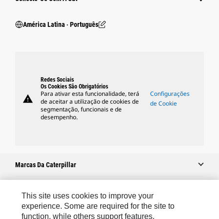
América Latina ‧ Português
Redes Sociais
Os Cookies São Obrigatórios
Para ativar esta funcionalidade, terá
Configurações
warning
de aceitar a utilização de cookies de
de Cookie
segmentação, funcionais e de
desempenho.
Marcas Da Caterpillar
This site uses cookies to improve your
Caterpillar.com
experience. Some are required for the site to
function, while others support features,
Caterpillar Contato E Suporte