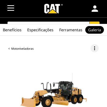
person
SEARCH
search
Benefícios
Especificações
Ferramentas
Galeria
more_vert
Motoniveladoras