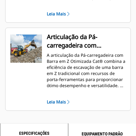
ajustar a capacidade de resposta da
máquina com o toque de um botão, o
Leia Mais
que permite que a máquina seja
ajustada exatamente da maneira
pretendida com base na aplicação.
Articulação da Pá-
carregadeira com
Levantamento Paralelo
A articulação da Pá-carregadeira com
Barra em Z Otimizada Cat® combina a
eficiência de escavação de uma barra
em Z tradicional com recursos de
porta-ferramentas para proporcionar
ótimo desempenho e versatilidade. As
forças de levantamento paralelo e
inclinação alta ao longo da faixa de
Leia Mais
trabalho ajudam você a manusear
cargas de modo seguro e confiável
com controle preciso.
ESPECIFICAÇÕES
EQUIPAMENTO PADRÃO