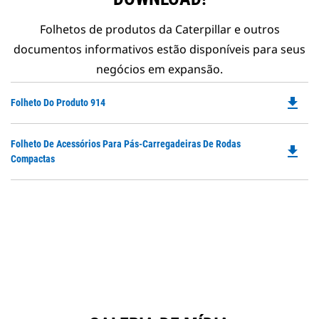
Folhetos de produtos da Caterpillar e outros
documentos informativos estão disponíveis para seus
negócios em expansão.
file_download
Do
Folheto Do Produto 914
P
O
Do
Folheto De Acessórios Para Pás-Carregadeiras De Rodas
in
file_download
P
Compactas
a
O
N
in
Ta
a
N
Ta