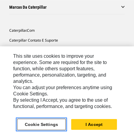
Marcas Da Caterpillar
Caterpillar.com
Caterpillar Contato E Suporte
Minhas Preferências De Marketing
This site uses cookies to improve your
Mapa Do Local
experience. Some are required for the site to
function, while others support features,
Cookie Settings
performance, personalization, targeting, and
Legal
analytics.
You can adjust your preferences anytime using
Privacidade
Cookie Settings.
By selecting I Accept, you agree to the use of
functional, performance, and targeting cookies.
South America -
© 2026 Caterpillar. Todos os direitos
Portuguese
reservados.
Cookie Settings
I Accept