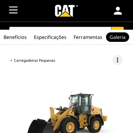
person
SEARCH
search
Benefícios
Especificações
Ferramentas
Galeria
more_vert
Carregadeiras Pequenas