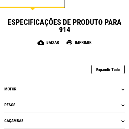
ESPECIFICAÇÕES DE PRODUTO PARA
914
cloud_download
print
BAIXAR
IMPRIMIR
Expandir Tudo
MOTOR
PESOS
CAÇAMBAS