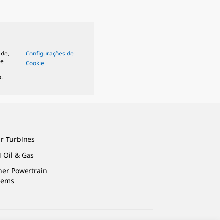
ade,
Configurações de
de
Cookie
.
ar Turbines
 Oil & Gas
ner Powertrain
tems