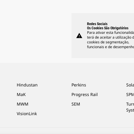
Redes Sociais
Os Cookies São Obrigatórios
Para ativar esta funcionalid
warning
terá de aceitar a utilização 
cookies de segmentação,
funcionais e de desempenho
Hindustan
Perkins
Sol
MaK
Progress Rail
SPM
MWM
SEM
Tur
Sys
VisionLink