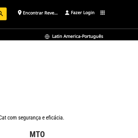
Fazer Login
place
apps
Encontrar Revendedor
arch
Latin America-Português
Cat com segurança e eficácia.
MTO