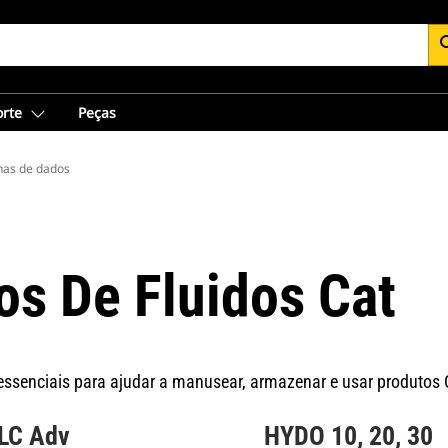
se
orte
Peças
has de dados
os De Fluidos Cat
ssenciais para ajudar a manusear, armazenar e usar produtos 
LC Adv
HYDO 10, 20, 30