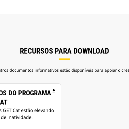
RECURSOS PARA DOWNLOAD
utros documentos informativos estão disponíveis para apoiar o cr
file_download
IOS DO PROGRAMA
CAT
s GET Cat estão elevando
 de inatividade.