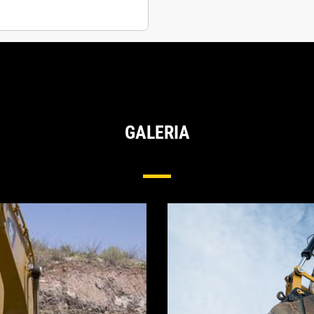
GALERIA
Opções De Caçambas Para Escavadeiras