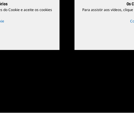
órios
Os C
es do Cookie e aceite os cookies
Para assistir aos vídeos, cliqu
kie
Co