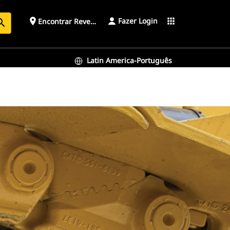
Fazer Login
place
apps
Encontrar Revendedor
arch
Latin America-Português