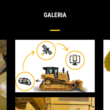
GALERIA
nsor De Desgaste Cat® Para Material Roda