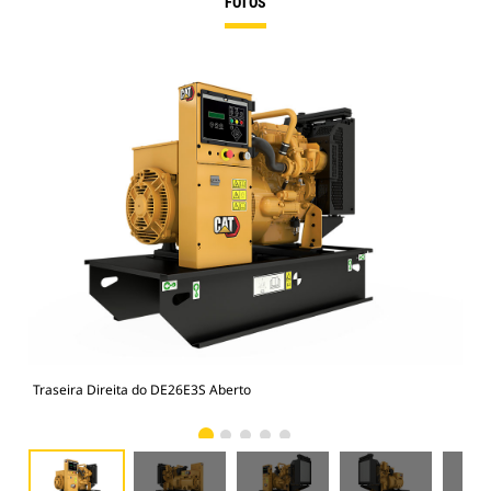
FOTOS
Traseira Direita do DE26E3S Aberto
Tra