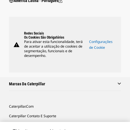
América Latina ‧ Português
Redes Sociais
Os Cookies São Obrigatórios
Para ativar esta funcionalidade, terá
Configurações
warning
de aceitar a utilização de cookies de
de Cookie
segmentação, funcionais e de
desempenho.
Marcas Da Caterpillar
Caterpillar.com
Caterpillar Contato E Suporte
Minhas Preferências De Marketing