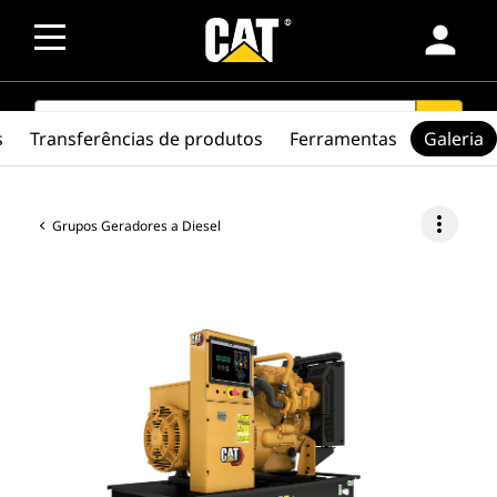
person
SEARCH
search
s
Transferências de produtos
Ferramentas
Galeria
more_vert
Grupos Geradores a Diesel