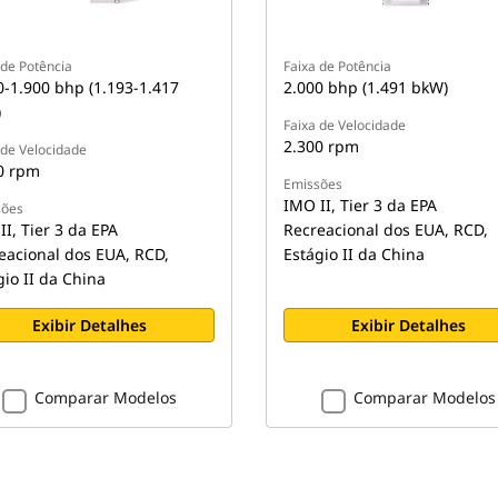
 de Potência
Faixa de Potência
0-1.900 bhp (1.193-1.417
2.000 bhp (1.491 bkW)
)
Faixa de Velocidade
2.300 rpm
 de Velocidade
0 rpm
Emissões
IMO II, Tier 3 da EPA
sões
II, Tier 3 da EPA
Recreacional dos EUA, RCD,
eacional dos EUA, RCD,
Estágio II da China
gio II da China
Exibir Detalhes
Exibir Detalhes
Comparar Modelos
Comparar Modelos