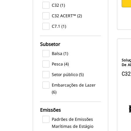
C32 (1)
C32 ACERT™ (2)
C7.1 (1)
Subsetor
Balsa (1)
Solu
Pesca (4)
De A
C32
Setor público (5)
Embarcações de Lazer
(6)
Emissões
Padrões de Emissões
Marítimas de Estágio