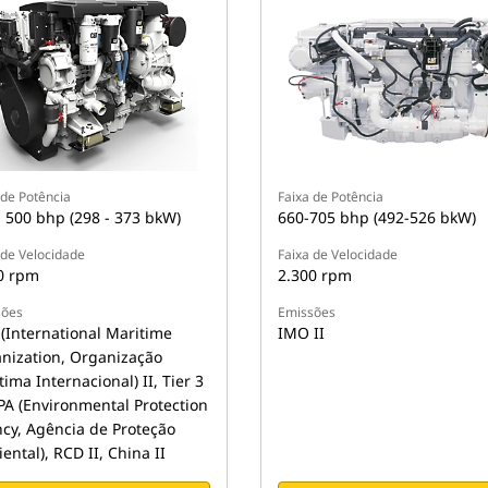
 de Potência
Faixa de Potência
- 500 bhp (298 - 373 bkW)
660-705 bhp (492-526 bkW)
 de Velocidade
Faixa de Velocidade
0 rpm
2.300 rpm
sões
Emissões
(International Maritime
IMO II
nization, Organização
ima Internacional) II, Tier 3
PA (Environmental Protection
cy, Agência de Proteção
ental), RCD II, China II