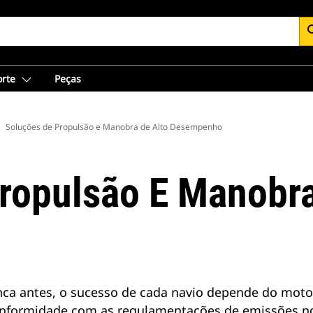
se
orte
Peças
Soluções de Propulsão e Manobra de Alto Desempenho
ropulsão E Manobra
ca antes, o sucesso de cada navio depende do motor 
onformidade com as regulamentações de emissões n