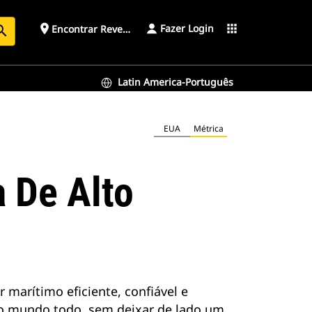
Fazer Login
place
apps
Encontrar Revendedor
arch
Latin America-Português
EUA
Métrica
 De Alto
marítimo eficiente, confiável e
o mundo todo, sem deixar de lado um