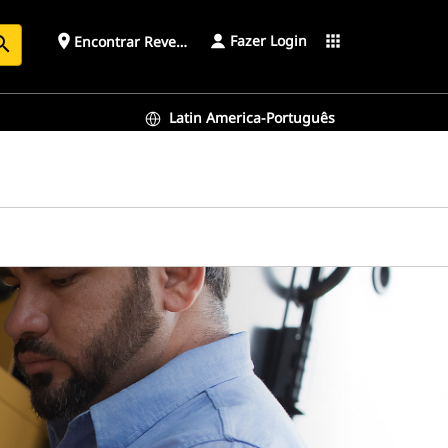
Fazer Login
place
apps
Encontrar Revendedor
arch
Latin America-Português