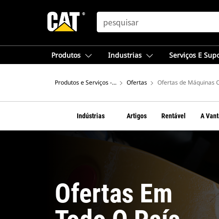
SEARCH
Produtos
Industrias
Serviços E Sup
Produtos e Serviços - América do Sul
Ofertas
Ofertas de Máquinas 
Indústrias
Artigos
Rentável
A Van
Ofertas Em