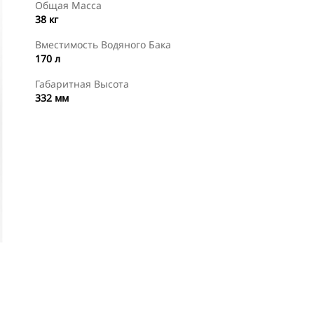
Общая Масса
38 кг
Вместимость Водяного Бака
170 л
Габаритная Высота
332 мм
менты
Осмотр
Купить Сейчас