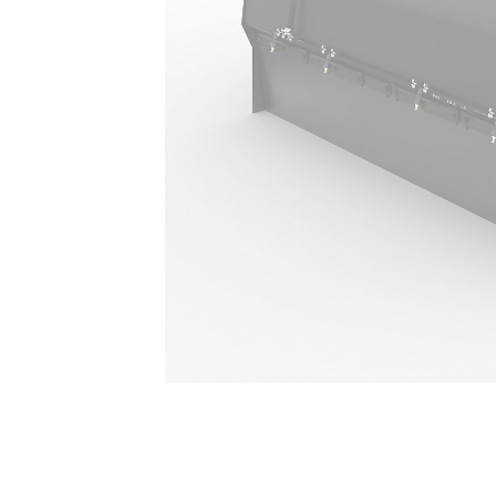
170 Л (45 Галл.)
Пре
Изменение модели