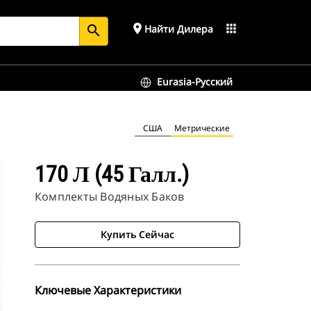
place
apps
Найти Дилера
search
Eurasia-Русский
США
Метрические
170 Л (45 Галл.)
Комплекты Водяных Баков
Купить Сейчас
Ключевые Характеристики