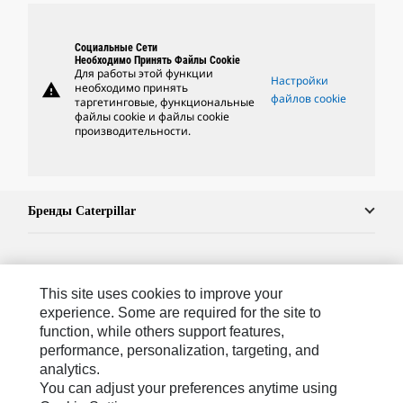
Социальные Сети
Необходимо Принять Файлы Cookie
Для работы этой функции
Настройки
warning
необходимо принять
файлов cookie
таргетинговые, функциональные
файлы cookie и файлы cookie
производительности.
Бренды Caterpillar
Caterpillar.com
This site uses cookies to improve your
Связаться С Caterpillar
experience. Some are required for the site to
function, while others support features,
Карта Сайта
performance, personalization, targeting, and
analytics.
Cookie Settings
You can adjust your preferences anytime using
Юридическая Информация