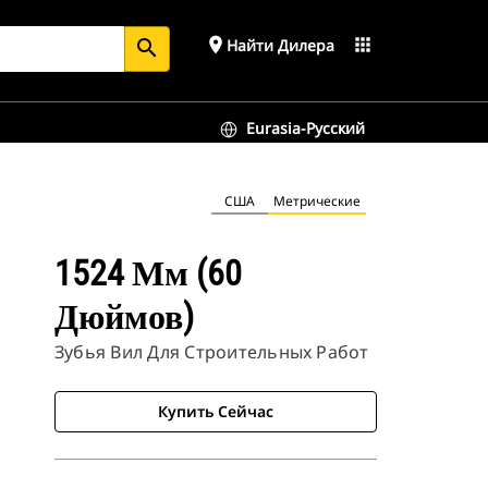
place
apps
Найти Дилера
search
Eurasia-Русский
США
Метрические
1524 Мм (60
Дюймов)
Зубья Вил Для Строительных Работ
Купить Сейчас