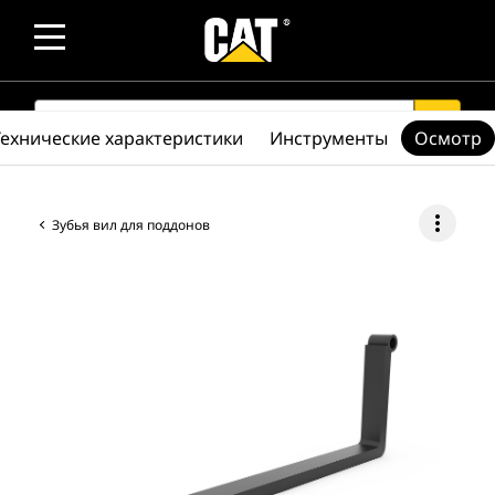
SEARCH
search
Технические характеристики
Инструменты
Осмотр
more_vert
Зубья вил для поддонов