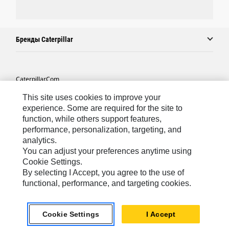
Бренды Caterpillar
Caterpillar.com
Связаться С Caterpillar
This site uses cookies to improve your
experience. Some are required for the site to
Карта Сайта
function, while others support features,
performance, personalization, targeting, and
Cookie Settings
analytics.
Юридическая Информация
You can adjust your preferences anytime using
Cookie Settings.
Конфиденциальность Личных Данных
By selecting I Accept, you agree to the use of
functional, performance, and targeting cookies.
CIS - Russian
© 2026 Caterpillar. Все права сохранены.
Cookie Settings
I Accept