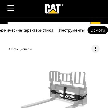
SEARCH
search
Технические характеристики
Инструменты
Осмотр
more_vert
Позиционеры