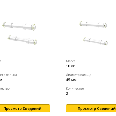
а
Масса
10 кг
етр пальца
Диаметр пальца
м
45 мм
чество
Количество
2
Просмотр Сведений
Просмотр Сведений