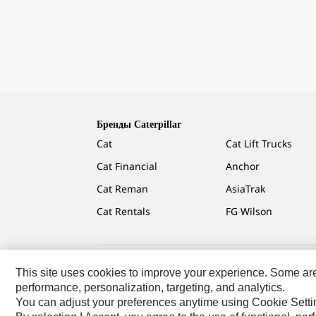
Бренды Caterpillar
Cat
Cat Lift Trucks
Cat Financial
Anchor
Cat Reman
AsiaTrak
Cat Rentals
FG Wilson
This site uses cookies to improve your experience. Some are r
Caterpillar.com
Связаться С Caterpillar
Карта Сай
performance, personalization, targeting, and analytics.
You can adjust your preferences anytime using Cookie Setti
CIS - Russian
© 2026 Caterpillar. Все права сохране