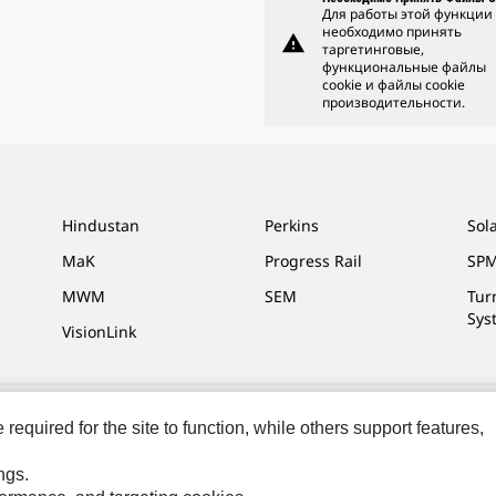
Для работы этой функции
необходимо принять
warning
таргетинговые,
функциональные файлы
cookie и файлы cookie
производительности.
Hindustan
Perkins
Sol
MaK
Progress Rail
SPM
MWM
SEM
Tur
Sys
VisionLink
equired for the site to function, while others support features,
та
Cookie Settings
Юридическая Информация
Конфиденциальность
ngs.
ны.