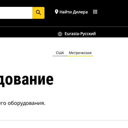
place
apps
Найти Дилера
search
Eurasia-Русский
США
Метрические
дование
го оборудования.