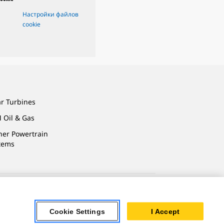
Настройки файлов
cookie
ar Turbines
 Oil & Gas
ner Powertrain
tems
 Личных Данных
Cookie Settings
I Accept