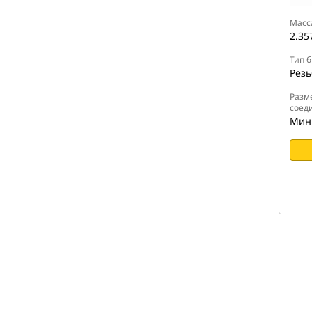
Масс
2.35
Тип 
Резь
Разм
соед
Мини