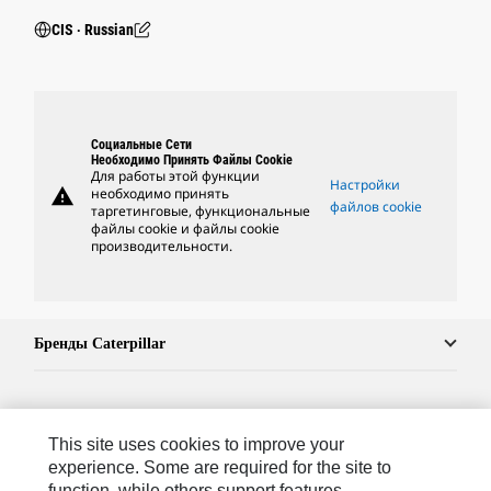
CIS ‧ Russian
Социальные Сети
Необходимо Принять Файлы Cookie
Для работы этой функции
Настройки
warning
необходимо принять
файлов cookie
таргетинговые, функциональные
файлы cookie и файлы cookie
производительности.
Бренды Caterpillar
Caterpillar.com
This site uses cookies to improve your
Связаться С Caterpillar
experience. Some are required for the site to
function, while others support features,