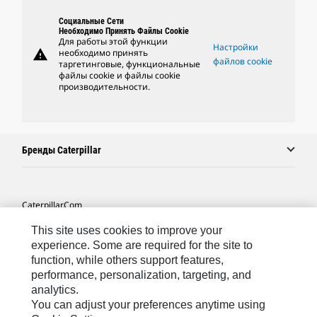
Социальные Сети
Необходимо Принять Файлы Cookie
Для работы этой функции
Настройки
warning
необходимо принять
файлов cookie
таргетинговые, функциональные
файлы cookie и файлы cookie
производительности.
Бренды Caterpillar
Caterpillar.com
Связаться С Caterpillar
This site uses cookies to improve your
experience. Some are required for the site to
Карта Сайта
function, while others support features,
performance, personalization, targeting, and
Cookie Settings
analytics.
Юридическая Информация
You can adjust your preferences anytime using