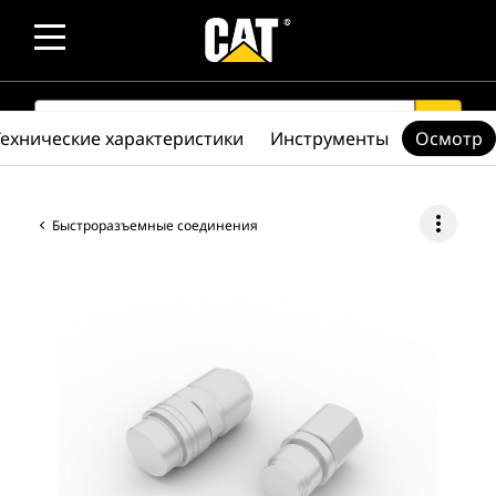
SEARCH
search
Технические характеристики
Инструменты
Осмотр
more_vert
Быстроразъемные соединения