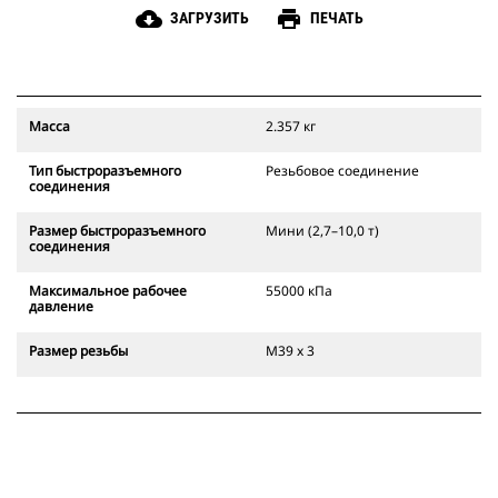
cloud_download
print
ЗАГРУЗИТЬ
ПЕЧАТЬ
Масса
2.357 кг
Тип быстроразъемного
Резьбовое соединение
соединения
Размер быстроразъемного
Мини (2,7–10,0 т)
соединения
Максимальное рабочее
55000 кПа
давление
Размер резьбы
M39 x 3