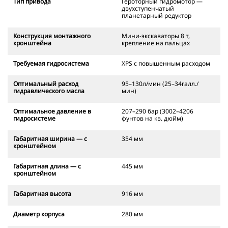
Тип привода
Героторный гидромотор —
двухступенчатый
планетарный редуктор
Конструкция монтажного
Мини-экскаваторы 8 т,
кронштейна
крепление на пальцах
Требуемая гидросистема
XPS с повышенным расходом
Оптимальный расход
95–130л/мин (25–34галл./
гидравлического масла
мин)
Оптимальное давление в
207–290 бар (3002–4206
гидросистеме
фунтов на кв. дюйм)
Габаритная ширина — с
354 мм
кронштейном
Габаритная длина — с
445 мм
кронштейном
Габаритная высота
916 мм
Диаметр корпуса
280 мм