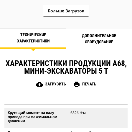
двухступенчатым планетарным
редукторным приводом, который
Больше Загрузок
устанавливается на планетарную
коробку передач для достижения
оптимальной скорости буровой
коронки и выходного крутящего
ТЕХНИЧЕСКИЕ
ДОПОЛНИТЕЛЬНОЕ
момента в средних и сложных
ХАРАКТЕРИСТИКИ
ОБОРУДОВАНИЕ
условиях эксплуатации, когда
требуется высокая
производительность бурения.
ХАРАКТЕРИСТИКИ ПРОДУКЦИИ A68,
МИНИ-ЭКСКАВАТОРЫ 5 Т
cloud_download
print
ЗАГРУЗИТЬ
ПЕЧАТЬ
Крутящий момент на валу
6826 Н·м
привода при максимальном
давлении