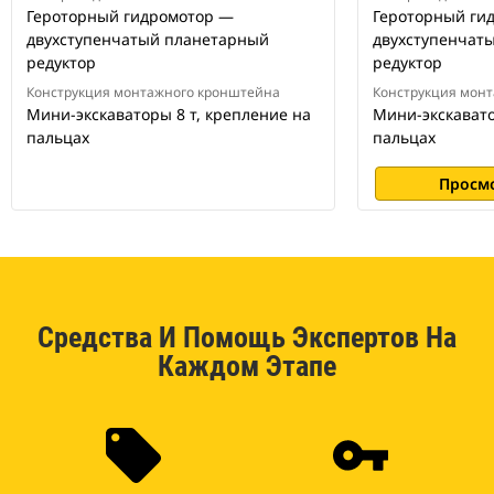
Героторный гидромотор —
Героторный ги
двухступенчатый планетарный
двухступенчат
редуктор
редуктор
Конструкция монтажного кронштейна
Конструкция мон
Мини-экскаваторы 8 т, крепление на
Мини-экскавато
пальцах
пальцах
Просм
Средства И Помощь Экспертов На
Каждом Этапе