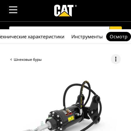
SEARCH
search
Технические характеристики
Инструменты
Осмотр
more_vert
Шнековые буры