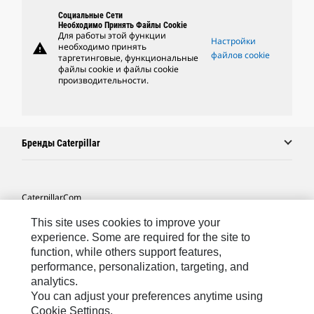
Социальные Сети
Необходимо Принять Файлы Cookie
Для работы этой функции
Настройки
warning
необходимо принять
файлов cookie
таргетинговые, функциональные
файлы cookie и файлы cookie
производительности.
Бренды Caterpillar
Caterpillar.com
Связаться С Caterpillar
This site uses cookies to improve your
experience. Some are required for the site to
Карта Сайта
function, while others support features,
performance, personalization, targeting, and
Cookie Settings
analytics.
Юридическая Информация
You can adjust your preferences anytime using
Cookie Settings.
Конфиденциальность Личных Данных