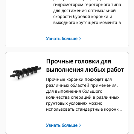
гидромотором героторного типа
для достижения оптимальной
скорости буровой коронки и
выходного крутящего момента в
легких и средних условиях
эксплуатации.
Узнать больше
Модель A41 оснащается
регулируемым реверсивным
гидравлическим двигателем
героторного типа с
Прочные головки для
одноступенчатым планетарным
выполнения любых работ
редукторным приводом, который
устанавливается на планетарную
Прочные коронки подходят для
коробку передач для достижения
различных областей применения.
оптимальной скорости буровой
Для выполнения большого
коронки и выходного крутящего
количества операций в различных
момента в средних и сложных
грунтовых условиях можно
условиях эксплуатации.
использовать стандартные коронки,
Модель A68 оснащается
конические коронки,
регулируемым реверсивным
промышленные коронки и скальные
редукторным гидравлическим
Узнать больше
коронки для стандартных условий (с
двигателем героторного типа с
болтовым креплением).