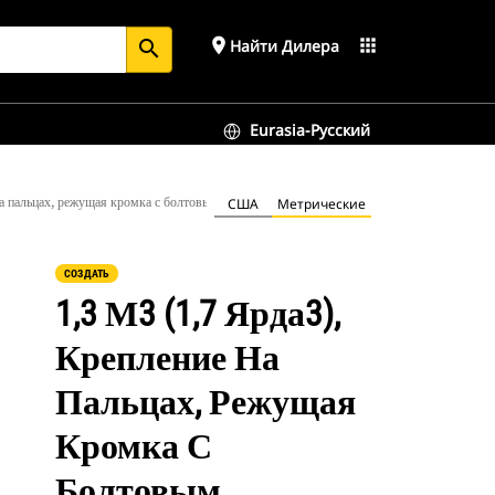
place
apps
Найти Дилера
search
Eurasia-Русский
 на пальцах, режущая кромка с болтовым креплением
США
Метрические
СОЗДАТЬ
1,3 М3 (1,7 Ярда3),
Крепление На
Пальцах, Режущая
Кромка С
Болтовым