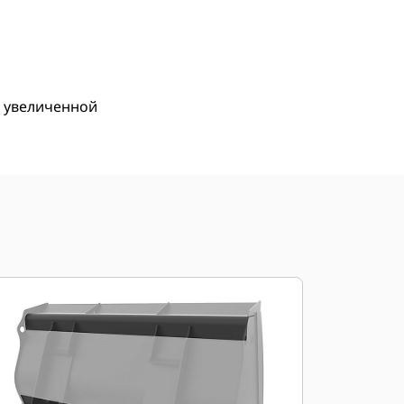
менты
Осмотр
Купить Сейчас
 увеличенной