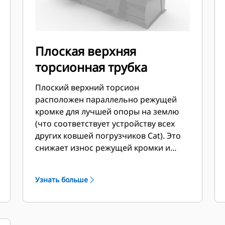
Плоская верхняя
торсионная трубка
Плоский верхний торсион
расположен параллельно режущей
кромке для лучшей опоры на землю
(что соответствует устройству всех
других ковшей погрузчиков Cat). Это
снижает износ режущей кромки и
улучшает возможности планировки.
Угол кромки и ее размещение легче
Узнать больше
измерить из кабины. Угол кромки и ее
размещение легче измерять из
кабины.