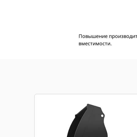
1,3 М3 (1,7 Ярда3), Крепление На Пальцах, Режущая Кромка С Болтовым Креплением
Пре
Изменение модели
Повышение производите
вместимости.