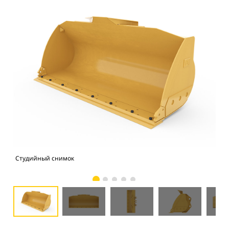
Студийный снимок
Вид