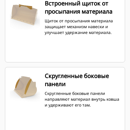
обратного профилирования.
Встроенный щиток от
Коэффициент заполнения для
просыпания материала
ковшей высокопроизводительной
серии может составлять 115% сверх
Щиток от просыпания материала
указанной емкости.
защищает механизм навески и
улучшает удержание материала.
Скругленные боковые
панели
Скругленные боковые панели
направляют материал внутрь ковша
и удерживают его там.