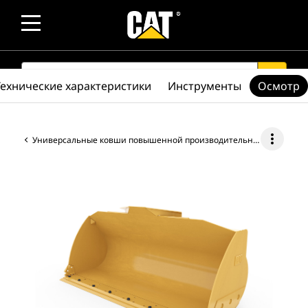
SEARCH
search
Технические характеристики
Инструменты
Осмотр
more_vert
Универсальные ковши повышенной производительности