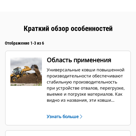
Краткий обзор особенностей
Отображение 1-3 из 6
Область применения
Универсальные ковши повышенной
производительности обеспечивают
стабильную производительность
при устройстве отвалов, перегрузке,
выемке и погрузке материалов. Как
видно из названия, эти ковши
подходят для эффективной выемки и
засыпки материала. Они
Узнать больше
предназначены для стандартных
вырывных усилий и условий износа.
Идеально подходит для прямого и