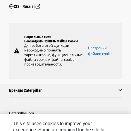
CIS ‧ Russian
Социальные Сети
Необходимо Принять Файлы Cookie
Для работы этой функции
Настройки
warning
необходимо принять
файлов cookie
таргетинговые, функциональные
файлы cookie и файлы cookie
производительности.
Бренды Caterpillar
Caterpillar.com
Связаться С Caterpillar
This site uses cookies to improve your
experience. Some are required for the site to