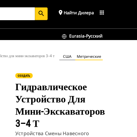
place
apps
Найти Дилера
search
Eurasia-Русский
йство для мини-экскаваторов 3–4 т
США
Метрические
СОЗДАТЬ
Гидравлическое
Устройство Для
Мини-Экскаваторов
3–4 Т
Устройства Смены Навесного