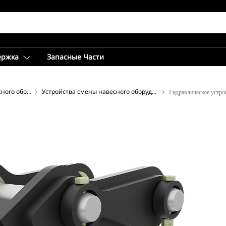
ержка
Запасные Части
Устройства для смены навесного оборудования ― экскаватор
Устройства смены навесного оборудования захватного типа Dual Lock™ для мини-экскаваторов
Гидравлическое устро