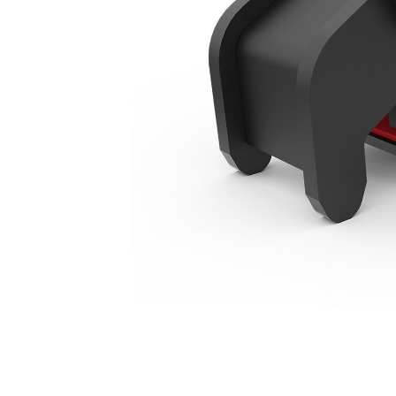
Гидравлическое Устройство Для Мини-Экскаваторов 3–4 Т