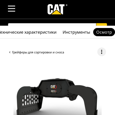
SEARCH
search
Технические характеристики
Инструменты
Осмотр
more_vert
Грейферы для сортировки и сноса