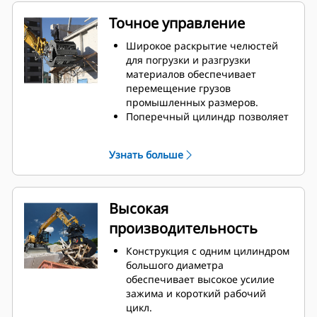
Точное управление
Широкое раскрытие челюстей
для погрузки и разгрузки
материалов обеспечивает
перемещение грузов
промышленных размеров.
Поперечный цилиндр позволяет
контролировать
синхронизированные челюсти и
Узнать больше
общую нагрузку при каждом
перемещении.
Ограничители смыкания для
обеспечения контакта встык и
Высокая
предотвращения перекрытия
производительность
челюстей позволяют
захватывать большие грузы или
Конструкция с одним цилиндром
подбирать, сортировать и
большого диаметра
размещать материалы
обеспечивает высокое усилие
небольших размеров.
зажима и короткий рабочий
Грязь и другие мелкие
цикл.
материалы просеиваются через