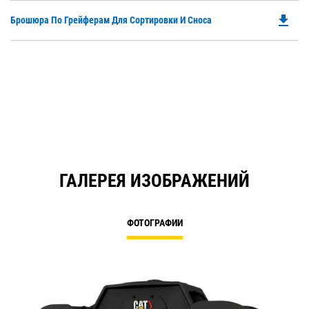
file_download
Do
Брошюра По Грейферам Для Сортировки И Сноса
P
O
in
a
N
Ta
ГАЛЕРЕЯ ИЗОБРАЖЕНИЙ
ФОТОГРАФИИ