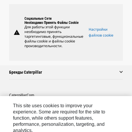
Социальные Сети
Необходимо Принять Файлы Cookie
Для работы этой функции
Настройки
warning
необходимо принять
файлов cookie
таргетинговые, функциональные
файлы cookie и файлы cookie
производительности.
Бренды Caterpillar
Caterpillar.com
Связаться С Caterpillar
This site uses cookies to improve your
experience. Some are required for the site to
Карта Сайта
function, while others support features,
performance, personalization, targeting, and
Cookie Settings
analytics.