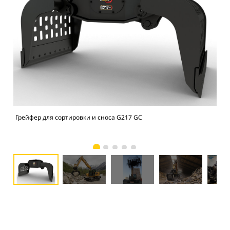
Грейфер для сортировки и сноса G217 GC
Гре
пер