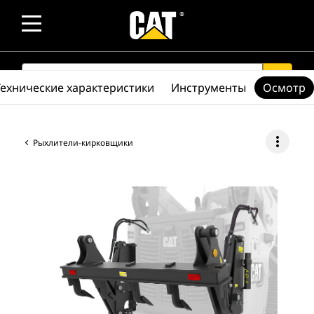
SEARCH
search
Технические характеристики
Инструменты
Осмотр
more_vert
Рыхлители-кирковщики