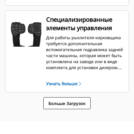
заменяемыми.
Специализированные
элементы управления
Для работы рыхлителя-кирковщика
требуется дополнительная
вспомогательная гидравлика задней
части машины, которая может быть
установлена на заводе или в виде
комплекта для установки дилером.
Управление осуществляется с
помощью усовершенствованного
Узнать больше
джойстика (Aux 9 / Aux 10).
Больше Загрузок