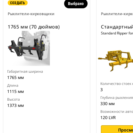
СОЗДАТЬ
Выбрано
Рыхлители-кирковщики
Рыхлители-кир
1765 мм (70 дюймов)
Стандартны
Standard Ripper fo
Габаритная ширина
1765 мм
Количество стоек
Длина
3
1115 мм
Глубина рыхления,
Высота
330 мм
1373 мм
Возможности авт
120 LVR
Просм