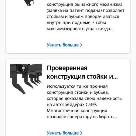
конструкция рычажного механизма
(заявка на патент подана) позволяет
стойкам и зубьям поворачиваться
внутрь при подъеме, чтобы
максимизировать угол съезда
машины.
Узнать больше
Проверенная
конструкция стойки и
зубьев
Используется та же прочная
конструкция стойки и зубьев,
которая доказала свою надежность
на автогрейдерах Cat®.
Многостоечная конструкция
позволяет оператору выбирать
необходимое количество стоек для
каждой конкретной задачи. Стойки и
Узнать больше
зубья являются съемными и