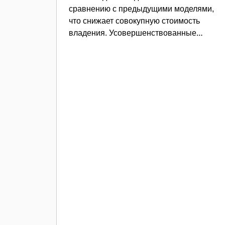
сравнению с предыдущими моделями,
что снижает совокупную стоимость
владения. Усовершенствованные
ключевые компоненты:
- Блок двигателя
- Головки цилиндров
- Коленчатый вал
-
Шатуны
- Коренные и шатунные
подшипники