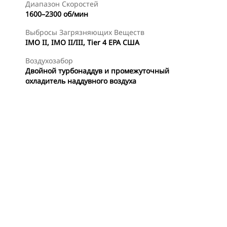
Диапазон Скоростей
1600–2300 об/мин
Выбросы Загрязняющих Веществ
IMO II, IMO II/III, Tier 4 EPA США
Воздухозабор
Двойной турбонаддув и промежуточный
охладитель наддувного воздуха
менты
Осмотр
Найти Дилера