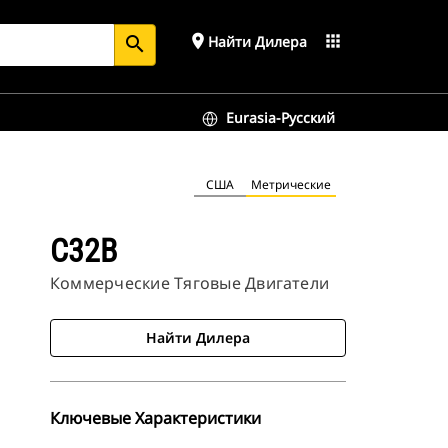
place
apps
Найти Дилера
search
Eurasia-Русский
США
Метрические
C32B
Коммерческие Тяговые Двигатели
Найти Дилера
Ключевые Характеристики