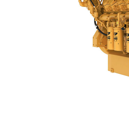
C32B
Пре
Изменение модели