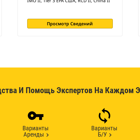
IMO II, Tier 3 EPA США, RCD II, China II
Просмотр Сведений
дства И Помощь Экспертов На Каждом Э
Варианты
Варианты
Аренды
Б/У