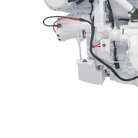
C12 ACERT
Пре
Изменение модели