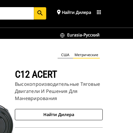
place
apps
Найти Дилера
search
Eurasia-Русский
США
Метрические
C12 ACERT
Высокопроизводительные Тяговые
Двигатели И Решения Для
Маневрирования
Найти Дилера