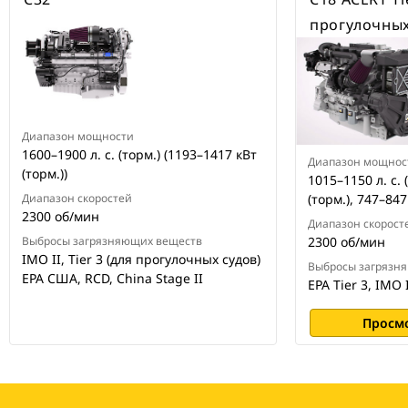
прогулочных
Диапазон мощности
1600–1900 л. с. (торм.) (1193–1417 кВт
Диапазон мощнос
(торм.))
1015–1150 л. с. 
Диапазон скоростей
(торм.), 747–847
2300 об/мин
Диапазон скорост
Выбросы загрязняющих веществ
2300 об/мин
IMO II, Tier 3 (для прогулочных судов)
Выбросы загрязн
EPA США, RCD, China Stage II
EPA Tier 3, IMO 
Просм