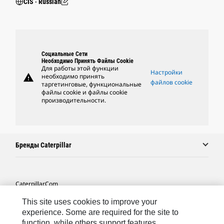
CIS ‧ Russian
Социальные Сети
Необходимо Принять Файлы Cookie
Для работы этой функции
Настройки
warning
необходимо принять
файлов cookie
таргетинговые, функциональные
файлы cookie и файлы cookie
производительности.
Бренды Caterpillar
Caterpillar.com
Связаться С Caterpillar
This site uses cookies to improve your
experience. Some are required for the site to
Карта Сайта
function, while others support features,