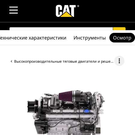
SEARCH
search
Технические характеристики
Инструменты
Осмотр
more_vert
Высокопроизводительные тяговые двигатели и решения для маневрирования