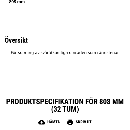
808 mm
Översikt
För sopning av svåråtkomliga områden som rännstenar.
PRODUKTSPECIFIKATION FÖR 808 MM
(32 TUM)
cloud_download
print
HÄMTA
SKRIV UT