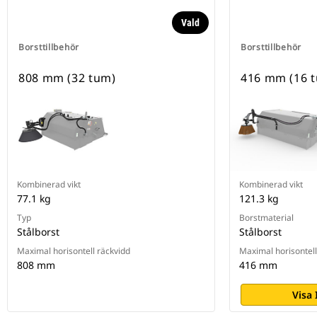
Vald
Borsttillbehör
Borsttillbehör
808 mm (32 tum)
416 mm (16 
Kombinerad vikt
Kombinerad vikt
77.1 kg
121.3 kg
Typ
Borstmaterial
Stålborst
Stålborst
Maximal horisontell räckvidd
Maximal horisontell
808 mm
416 mm
Visa