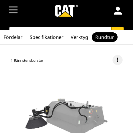
person
SEARCH
search
Fördelar
Specifikationer
Verktyg
Rundtur
more_vert
Rännstensborstar