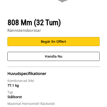
808 Mm (32 Tum)
Rännstensborstar
Begär En Offert
Handla Nu
Huvudspecifikationer
Kombinerad Vikt
77.1 kg
Typ
Stålborst
Maximal Horisontell Räckvidd