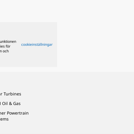
funktionen
cookieinställningar
ies för
on och
ar Turbines
 Oil & Gas
ner Powertrain
tems