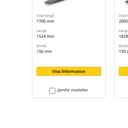
Total längd
Total
1700 mm
200
Längd
Läng
1524 mm
182
Bredd
Bred
150 mm
150
Visa Information
Jämför modeller