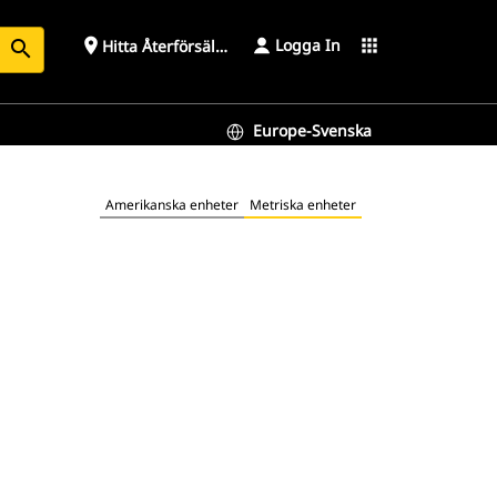
Logga In
place
apps
Hitta Återförsäljare
search
Europe-Svenska
Amerikanska enheter
Metriska enheter