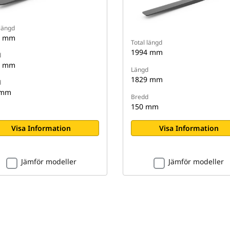
 längd
5 mm
Total längd
1994 mm
d
9 mm
Längd
1829 mm
d
 mm
Bredd
150 mm
Visa Information
Visa Information
Jämför modeller
Jämför modeller