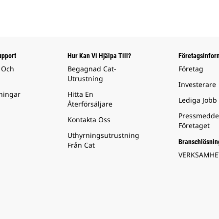
upport
Hur Kan Vi Hjälpa Till?
Företagsinfor
 Och
Begagnad Cat-
Företag
Utrustning
Investerare
ningar
Hitta En
Lediga Jobb
Återförsäljare
Pressmedde
Kontakta Oss
Företaget
Uthyrningsutrustning
Branschlösnin
Från Cat
VERKSAMH