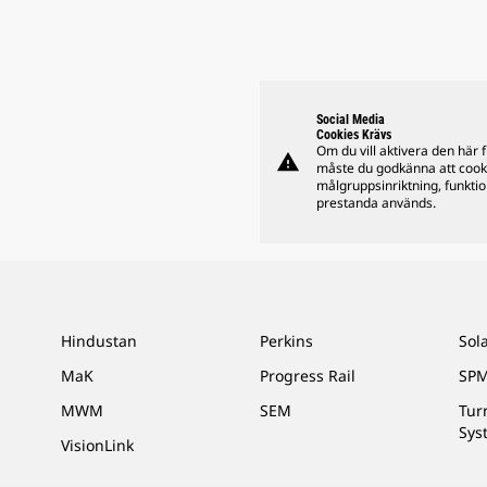
Social Media
Cookies Krävs
Om du vill aktivera den här 
warning
måste du godkänna att cook
målgruppsinriktning, funkti
prestanda används.
Hindustan
Perkins
Sol
MaK
Progress Rail
SPM
MWM
SEM
Tur
Sys
VisionLink