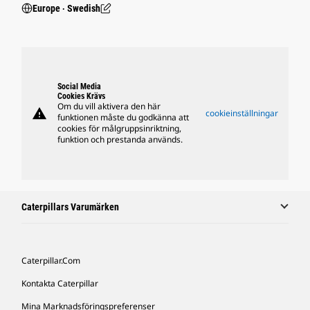
Europe ‧ Swedish
Social Media
Cookies Krävs
Om du vill aktivera den här
warning
cookieinställningar
funktionen måste du godkänna att
cookies för målgruppsinriktning,
funktion och prestanda används.
Caterpillars Varumärken
Caterpillar.com
Kontakta Caterpillar
Mina Marknadsföringspreferenser