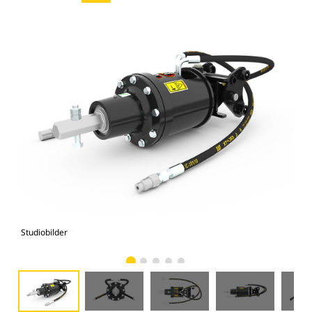
Studiobilder
Vy 