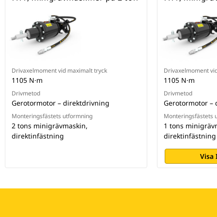
Drivaxelmoment vid maximalt tryck
Drivaxelmoment vid
1105 N·m
1105 N·m
Drivmetod
Drivmetod
Gerotormotor – direktdrivning
Gerotormotor – 
Monteringsfästets utformning
Monteringsfästets 
2 tons minigrävmaskin,
1 tons minigräv
direktinfästning
direktinfästning
Visa