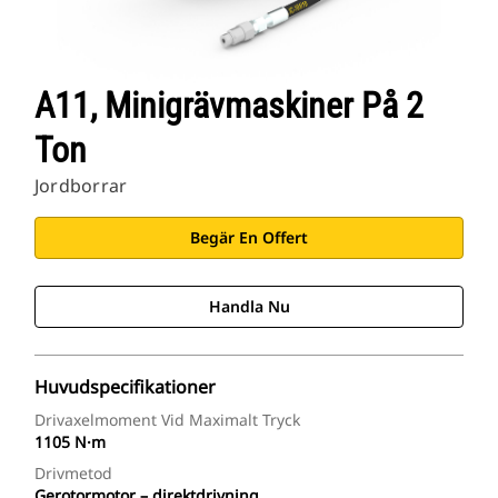
A11, Minigrävmaskiner På 2
Ton
Jordborrar
Begär En Offert
Handla Nu
Huvudspecifikationer
Drivaxelmoment Vid Maximalt Tryck
1105 N·m
Drivmetod
Gerotormotor – direktdrivning