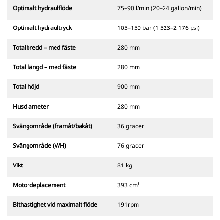
Optimalt hydraulflöde
75–90 l/min (20–24 gallon/min)
Optimalt hydraultryck
105–150 bar (1 523–2 176 psi)
Totalbredd – med fäste
280 mm
Total längd – med fäste
280 mm
Total höjd
900 mm
Husdiameter
280 mm
Svängområde (framåt/bakåt)
36 grader
Svängområde (V/H)
76 grader
Vikt
81 kg
Motordeplacement
393 cm³
Bithastighet vid maximalt flöde
191rpm