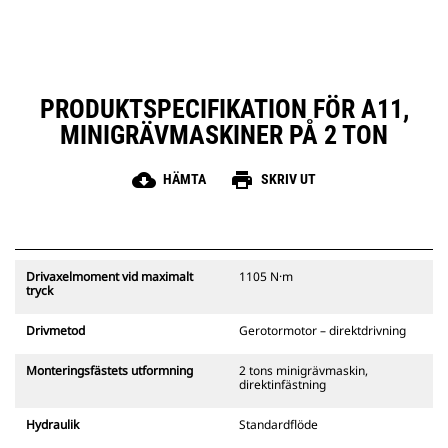
PRODUKTSPECIFIKATION FÖR A11,
MINIGRÄVMASKINER PÅ 2 TON
cloud_download
print
HÄMTA
SKRIV UT
Drivaxelmoment vid maximalt
1105 N·m
tryck
Drivmetod
Gerotormotor – direktdrivning
Monteringsfästets utformning
2 tons minigrävmaskin,
direktinfästning
Hydraulik
Standardflöde