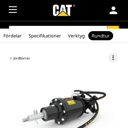
person
SEARCH
search
Fördelar
Specifikationer
Verktyg
Rundtur
more_vert
Jordborrar