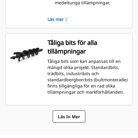
medeltunga tillämpningar.
A41 har variabel hastighet, kan
köras i båda riktningarna, har en
Läs mer
hydraulmotor av gerotortyp med
enkelt reduktionsplanetsystem
kopplad till en planetväxellåda för
optimal bithastighet och utgående
Tåliga bits för alla
moment för medeltunga till tunga
tillämpningar
tillämpningar.
A68 har variabel hastighet, kan
Tåliga bits som kan anpassas till en
köras i båda riktningarna, har en
mängd olika projekt. Standardbits,
hydraulmotor av kugghjulstyp
trädbits, industribits och
med dubbelt
standardbergborrbits (bultmonterade)
reduktionsplanetsystem kopplad
finns tillgängliga för en rad olika
till en planetväxellåda för optimal
tillämpningar och markförhållanden.
bithastighet och utgående
moment för medeltunga till tunga
borrkrav med höga prestanda.
Läs In Mer