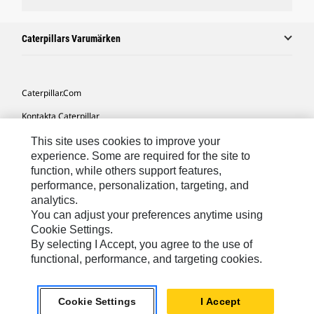
Caterpillars Varumärken
Caterpillar.com
Kontakta Caterpillar
Mina Marknadsföringspreferenser
This site uses cookies to improve your
experience. Some are required for the site to
Platskarta
function, while others support features,
performance, personalization, targeting, and
Cookie Settings
analytics.
Juridiskt
You can adjust your preferences anytime using
Cookie Settings.
Sekretess
By selecting I Accept, you agree to the use of
functional, performance, and targeting cookies.
Europe-Swedish
© 2026 Caterpillar. Med ensamrätt.
Cookie Settings
I Accept