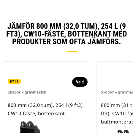
JÄMFÖR 800 MM (32,0 TUM), 254 L (9
FT3), CW10-FÄSTE, BOTTENKANT MED
PRODUKTER SOM OFTA JÄMFÖRS.
NYTT
Vald
Skopor – grävmaskin
Skopor – grävma
800 mm (32,0 tum), 254 l (9 ft3),
800 mm (31 tu
CW10-fäste, bottenkant
ft3), CW10-fä
bultmontera