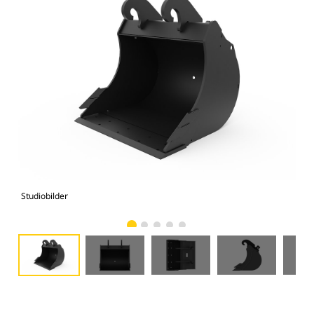
Studiobilder
Vy 