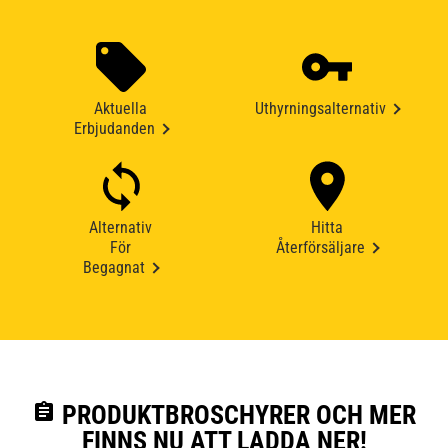
Aktuella
Uthyrningsalternativ
Erbjudanden
Alternativ
Hitta
För
Återförsäljare
Begagnat
assignment
PRODUKTBROSCHYRER OCH MER
FINNS NU ATT LADDA NER!