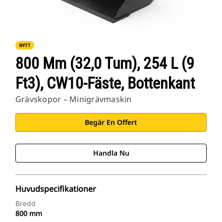
NYTT
800 Mm (32,0 Tum), 254 L (9
Ft3), CW10-Fäste, Bottenkant
Grävskopor – Minigrävmaskin
Begär En Offert
Handla Nu
Huvudspecifikationer
Bredd
800 mm