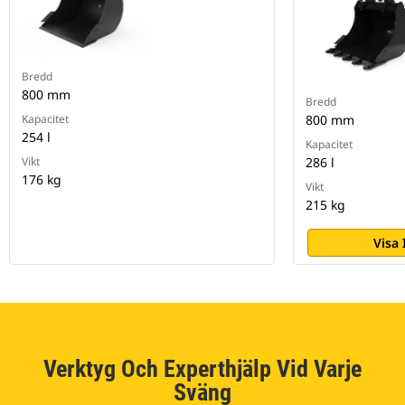
Bredd
800 mm
Bredd
Kapacitet
800 mm
254 l
Kapacitet
Vikt
286 l
176 kg
Vikt
215 kg
Visa
Verktyg Och Experthjälp Vid Varje
Sväng