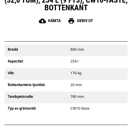
(32,0 TUM), 254 L (9 FT3), CW10-FÄSTE,
BOTTENKANT
cloud_download
print
HÄMTA
SKRIV UT
Bredd
800 mm
Kapacitet
254 l
Vikt
176 kg
Bottenkantens tjocklek
20 mm
Tandspetsradie
780 mm
Typ av gränssnitt
CW10-fäste