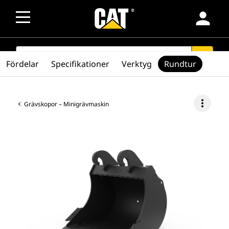
person
SEARCH
search
Fördelar
Specifikationer
Verktyg
Rundtur
more_vert
Grävskopor – Minigrävmaskin