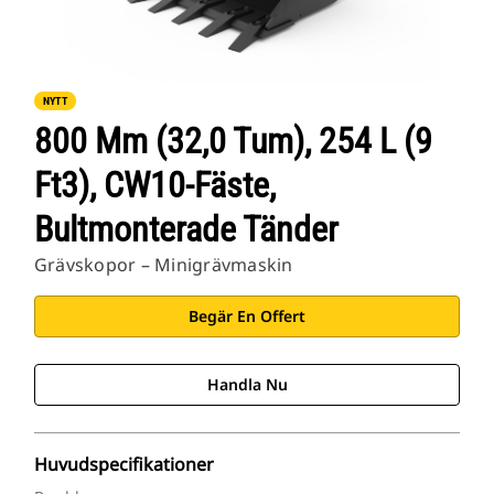
NYTT
800 Mm (32,0 Tum), 254 L (9
Ft3), CW10-Fäste,
Bultmonterade Tänder
Grävskopor – Minigrävmaskin
Begär En Offert
Handla Nu
Huvudspecifikationer