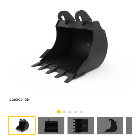
Studiobilder
Vy 