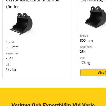
CW10-fäste, bultmonterade
CW10-fäste, 
tänder
Bredd
800 mm
Bredd
800 mm
Kapacitet
254 l
Kapacitet
254 l
Vikt
176 kg
Vikt
176 kg
Visa
Verktyg Och Experthjälp Vid Varje