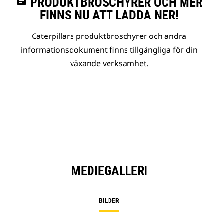
assignment
PRODUKTBROSCHYRER OCH MER
FINNS NU ATT LADDA NER!
Caterpillars produktbroschyrer och andra
informationsdokument finns tillgängliga för din
växande verksamhet.
MEDIEGALLERI
BILDER