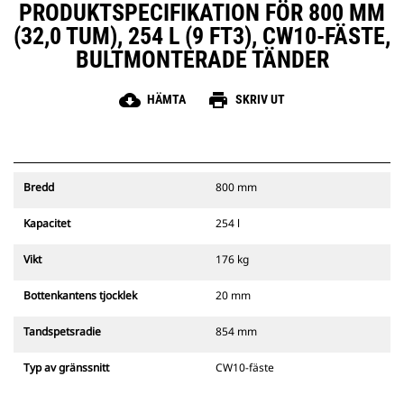
PRODUKTSPECIFIKATION FÖR 800 MM
(32,0 TUM), 254 L (9 FT3), CW10-FÄSTE,
BULTMONTERADE TÄNDER
cloud_download
print
HÄMTA
SKRIV UT
Bredd
800 mm
Kapacitet
254 l
Vikt
176 kg
Bottenkantens tjocklek
20 mm
Tandspetsradie
854 mm
Typ av gränssnitt
CW10-fäste