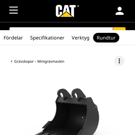
person
SEARCH
search
Fördelar
Specifikationer
Verktyg
Rundtur
more_vert
Grävskopor – Minigrävmaskin