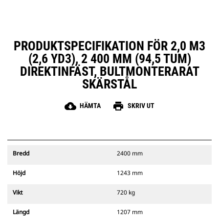
PRODUKTSPECIFIKATION FÖR 2,0 M3
(2,6 YD3), 2 400 MM (94,5 TUM)
DIREKTINFÄST, BULTMONTERARAT
SKÄRSTÅL
cloud_download
print
HÄMTA
SKRIV UT
Bredd
2400 mm
Höjd
1243 mm
Vikt
720 kg
Längd
1207 mm