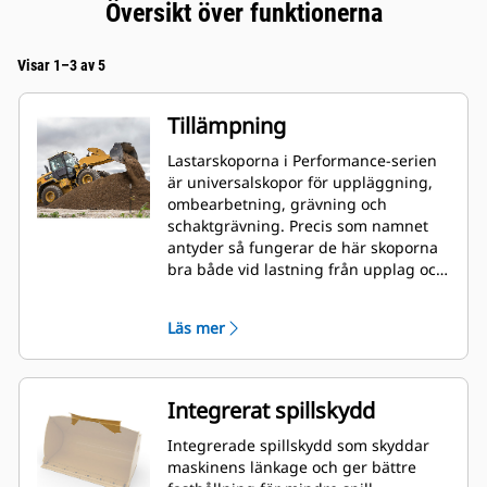
Översikt över funktionerna
Visar 1–3 av 5
Tillämpning
Lastarskoporna i Performance-serien
är universalskopor för uppläggning,
ombearbetning, grävning och
schaktgrävning. Precis som namnet
antyder så fungerar de här skoporna
bra både vid lastning från upplag och
vid schaktlastning. De är utformade
för standardförhållanden gällande
Läs mer
brytkrafter och nötning. Perfekt för
bakåtdragning och hyvling.
Fyllningsfaktorn för skopor i
Performance-serien kan vara upp till
Integrerat spillskydd
115 % högre än den angivna
kapaciteten.
Integrerade spillskydd som skyddar
maskinens länkage och ger bättre