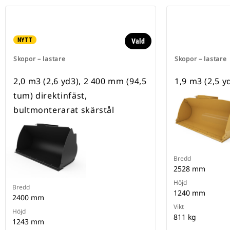
NYTT
Vald
Skopor – lastare
Skopor – lastare
2,0 m3 (2,6 yd3), 2 400 mm (94,5
1,9 m3 (2,5 y
tum) direktinfäst,
bultmonterarat skärstål
Bredd
2528 mm
Höjd
Bredd
1240 mm
2400 mm
Vikt
Höjd
811 kg
1243 mm