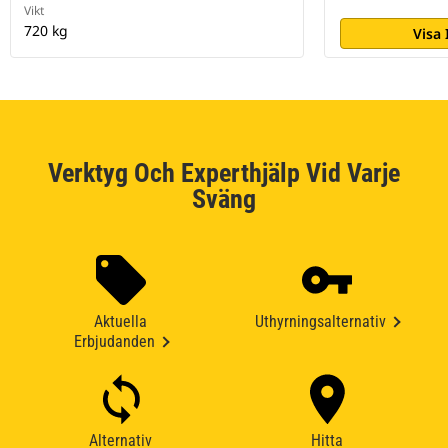
Vikt
720 kg
Visa
Verktyg Och Experthjälp Vid Varje
Sväng
Aktuella
Uthyrningsalternativ
Erbjudanden
Alternativ
Hitta