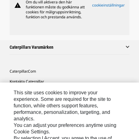
Om du vill aktivera den här
warning
cookieinställningar
funktionen måste du godkänna att
cookies för målgruppsinriktning,
funktion och prestanda används.
Caterpillars Varumärken
Caterpillar.com
Kontakta Caterpillar
Mina Marknadsföringspreferenser
This site uses cookies to improve your
experience. Some are required for the site to
Platskarta
function, while others support features,
performance, personalization, targeting, and
Cookie Settings
analytics.
Juridiskt
You can adjust your preferences anytime using
Cookie Settings.
Sekretess
By selecting I Accept, you agree to the use of