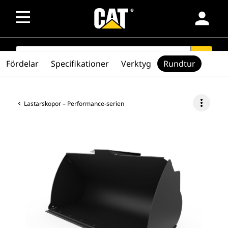
person
SEARCH
search
Fördelar
Specifikationer
Verktyg
Rundtur
more_vert
Lastarskopor – Performance-serien