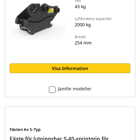
Vikt
43 kg
Lyftkrokens kapacitet
2000 kg
Bredd
254 mm
Visa Information
Jämför modeller
Fästen Av S-Typ
Fäste för lutningsbar S-40-sprintgrip för