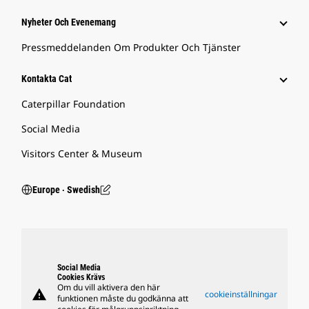
Nyheter Och Evenemang
Pressmeddelanden Om Produkter Och Tjänster
Kontakta Cat
Caterpillar Foundation
Social Media
Visitors Center & Museum
Europe ‧ Swedish
Social Media
Cookies Krävs
Om du vill aktivera den här
warning
cookieinställningar
funktionen måste du godkänna att