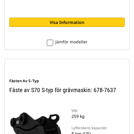
Visa Information
Jämför modeller
Fästen Av S-Typ
Fäste av S70 S-typ för grävmaskin: 678-7637
Vikt
259 kg
Lyftkrokens kapacitet
8 ton (US)