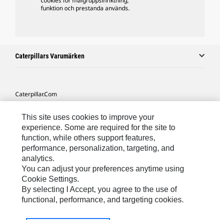
cookies för målgruppsinriktning,
funktion och prestanda används.
Caterpillars Varumärken
Caterpillar.com
Kontakta Caterpillar
This site uses cookies to improve your
Mina Marknadsföringspreferenser
experience. Some are required for the site to
function, while others support features,
Platskarta
performance, personalization, targeting, and
analytics.
Cookie Settings
You can adjust your preferences anytime using
Juridiskt
Cookie Settings.
By selecting I Accept, you agree to the use of
Sekretess
functional, performance, and targeting cookies.