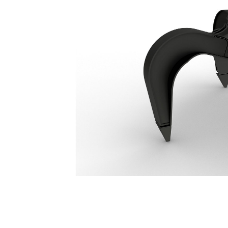
GSV420 Grip Med Sektionsklor, 4 Klor, 400 Liter
För
Ändra modell