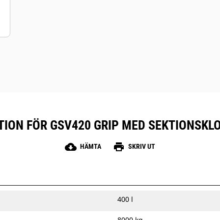
ION FÖR GSV420 GRIP MED SEKTIONSKLOR,
cloud_download
print
HÄMTA
SKRIV UT
400 l
8000 kg