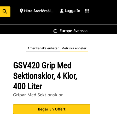
Logga In
place
apps
Hitta Återförsäljare
search
Europe-Svenska
Amerikanska enheter
Metriska enheter
GSV420 Grip Med
Sektionsklor, 4 Klor,
400 Liter
Gripar Med Sektionsklor
Begär En Offert