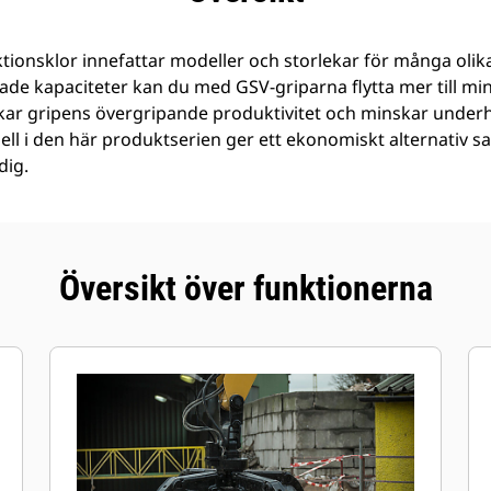
ionsklor innefattar modeller och storlekar för många olik
kade kapaciteter kan du med GSV-griparna flytta mer till m
kar gripens övergripande produktivitet och minskar under
ll i den här produktserien ger ett ekonomiskt alternativ s
dig.
Översikt över funktionerna