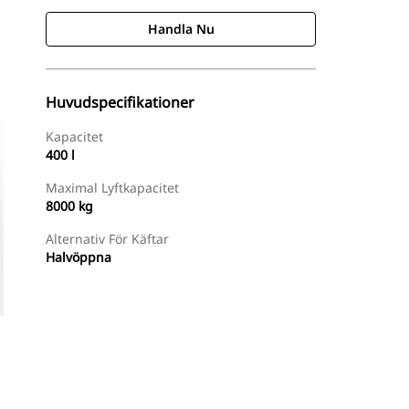
Handla Nu
Huvudspecifikationer
Kapacitet
400 l
Maximal Lyftkapacitet
8000 kg
Alternativ För Käftar
Halvöppna
Handla Nu
Begär En Offert