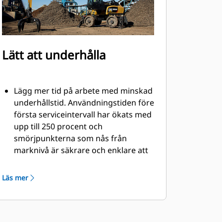
Lätt att underhålla
Lägg mer tid på arbete med minskad
underhållstid. Användningstiden före
första serviceintervall har ökats med
upp till 250 procent och
smörjpunkterna som nås från
marknivå är säkrare och enklare att
använda.
Viktiga hydrauliska komponenter har
Läs mer
dragits om och är skyddade inuti
klon, vilket minskar spänningar i
slangar eliminerar kontakt med
material.