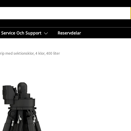
Service Och Support
Reservdelar
ip med sektionsklor, 4 klor, 400 liter