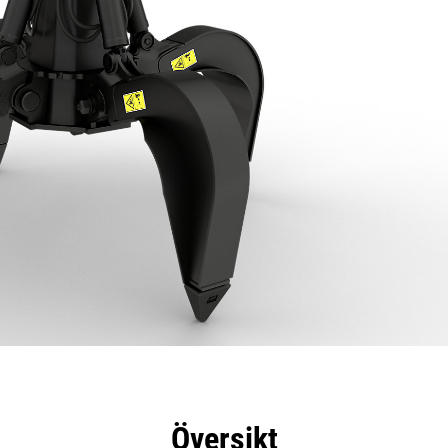
delar
Specifikationer
Verktyg
Rundtur
Översikt