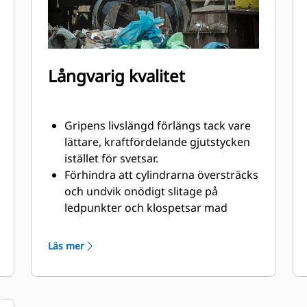
Långvarig kvalitet
Gripens livslängd förlängs tack vare
lättare, kraftfördelande gjutstycken
istället för svetsar.
Förhindra att cylindrarna översträcks
och undvik onödigt slitage på
ledpunkter och klospetsar mad
kraftiga, nötningsbeständiga övre
och nedre stopp på griphuset.
Läs mer
Styrka du kan lita på. Solid
konstruktion: Innerklor och spetsar
är tillverkade av högkvalitativt stål
som står emot nötning och metall-