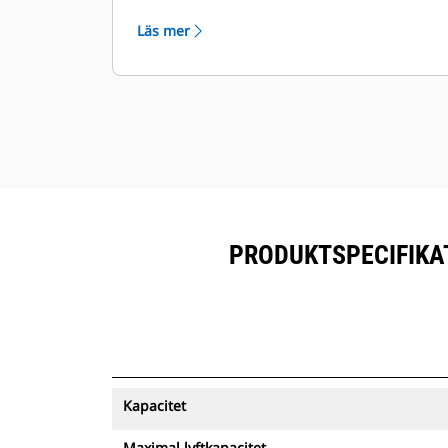
en magnet kan monteras.
Läs mer
På andra GSH-modeller finns
möjlighet att inkludera en lyftögla
när gripen beställs.
PRODUKTSPECIFIKAT
Kapacitet
Maximal lyftkapacitet