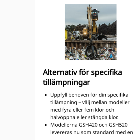
matchningen och effektiviteten hos
maskin och grip.
Nå nya höjder och öka din
svängkontroll. GSH-griparna
kompakta höjd utökar dina
möjligheter och gör dem perfekta
för inomhustillämpningar.
Alternativ för specifika
tillämpningar
Uppfyll behoven för din specifika
tillämpning – välj mellan modeller
med fyra eller fem klor och
halvöppna eller stängda klor.
Modellerna GSH420 och GSH520
levereras nu som standard med en
lyftögla på undersidan av huset där