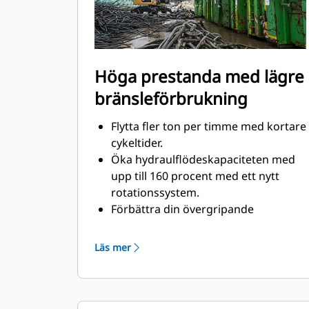
Höga prestanda med lägre
bränsleförbrukning
Flytta fler ton per timme med kortare
cykeltider.
Öka hydraulflödeskapaciteten med
upp till 160 procent med ett nytt
rotationssystem.
Förbättra din övergripande
fyllnadsfaktor med upp till 140–200
procent tack vare förfinad
Läs mer
kloutformning.
Cat-maskiner är förprogrammerade
med optimala prestandainställningar
för din grip för att maximera