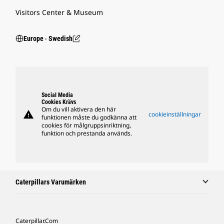
Visitors Center & Museum
Europe ‧ Swedish
Social Media
Cookies Krävs
Om du vill aktivera den här
warning
cookieinställningar
funktionen måste du godkänna att
cookies för målgruppsinriktning,
funktion och prestanda används.
Caterpillars Varumärken
Caterpillar.com