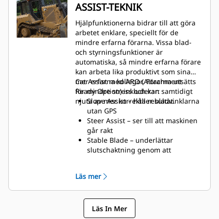
ASSIST-TEKNIK
bekväm.
Reverserad hydraulisk behovsstyrd
Hjälpfunktionerna bidrar till att göra
fläkt hjälper till att avlägsna smuts
arbetet enklare, speciellt för de
medan du arbetar, vilket sparar tid
mindre erfarna förarna. Vissa blad-
för rengöring och underhåll.
och styrningsfunktioner är
Förhöjt drivhjul gör rengöring
automatiska, så mindre erfarna förare
enklare och ger smidig, modulär
kan arbeta lika produktivt som sina
service.
mer erfarna kollegor. Förarna utsätts
Cat Assist med ARO (Attachment
LED-lampor med längre livslängd
för mindre stress och kan samtidigt
Ready Option) inkluderar:
hjälper dig att spara tid och
njuta av mer korrekta resultat.
Slope Assist – håller bladvinklarna
pengar.
utan GPS
Enkel åtkomst utan verktyg under
Steer Assist – ser till att maskinen
förarhyttens golv vid behov.
går rakt
Förarhytten kan tas bort på
Stable Blade – underlättar
omkring 30 minuter.
slutschaktning genom att
kontrollera lyft- och
tiltfunktionerna samt bladets
Läs mer
känslighet
Traction Control – ger mindre
bandslirning för att minimera
Läs In Mer
slitaget*
AutoCarry™ – upprätthåller