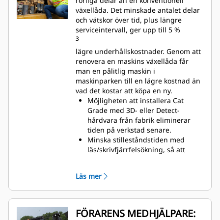
rörliga delar än en konventionell
växellåda. Det minskade antalet delar
och vätskor över tid, plus längre
serviceintervall, ger upp till 5 %
3
lägre underhållskostnader. Genom att
renovera en maskins växellåda får
man en pålitlig maskin i
maskinparken till en lägre kostnad än
vad det kostar att köpa en ny.
Möjligheten att installera Cat
Grade med 3D- eller Detect-
hårdvara från fabrik eliminerar
tiden på verkstad senare.
Minska stilleståndstiden med
läs/skrivfjärrfelsökning, så att
återförsäljarens tekniker kan
diagnostisera fler problem på
Läs mer
distans, vilket sparar tid på
servicesamtal.
Plattform med skyddsräcke gör
tankning och påfyllning av DEF
FÖRARENS MEDHJÄLPARE:
(Diesel Exhaust Fluid) säker och