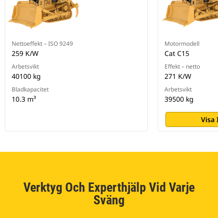
Nettoeffekt – ISO 9249
Motormodell
259 K/W
Cat C15
Arbetsvikt
Effekt – netto
40100 kg
271 K/W
Bladkapacitet
Arbetsvikt
10.3 m³
39500 kg
Visa
Verktyg Och Experthjälp Vid Varje
Sväng