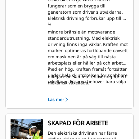
fungerar som en brygga till
generatorn som driver slutväxlarna.
Elektrisk drivning förbrukar upp till 10
1
%
mindre bränsle än motsvarande
standardutrustning. Med elektrisk
drivning finns inga växlar. Kraften mot
marken optimeras fortlöpande oavsett
om maskinen är på väg till nästa
arbetsplats eller håller på och arbetar
2
med en hög. Kraften framåt fortsätter
under hela skjutrörelsen för snabbare
billigare än samma renovering för en
cykeltider. Föraren behöver bara välja
mekanisk växellåda.
rörelsehastighet och köra. Renovering
av D8 XE-modellens certifierade
Läs mer
drivlina och hydraulsystem är upp till
15 %
SKAPAD FÖR ARBETE
Den elektriska drivlinan har färre