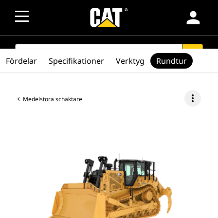
person
SEARCH
search
Fördelar
Specifikationer
Verktyg
Rundtur
more_vert
Medelstora schaktare