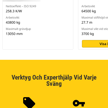
Nettoeffekt – ISO 9249
Arbetsvikt
258.3 K/W
64500 kg
Arbetsvikt
Maximal stifthöjd vi
43800 kg
27.7 m
Maximalt grävdjup
Maximal vikt vid sti
13050 mm
3700 kg
Visa
Verktyg Och Experthjälp Vid Varje
Sväng