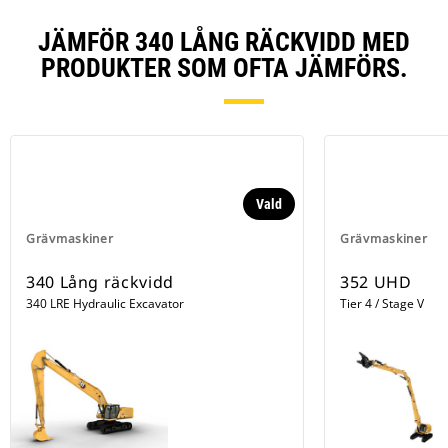
att säkerställa att problem löses
snabbt och med mindre
JÄMFÖR 340 LÅNG RÄCKVIDD MED
stilleståndstid.
PRODUKTER SOM OFTA JÄMFÖRS.
Cat® PL161 lokaliserare för
tillbehör gör att du kan spåra dina
tillbehör på alla arbetsplatser,
minska antalet borttappade
tillbehör och planera in underhåll
och byte av tillbehör. Funktionen
för igenkänning av
Vald
arbetsredskap** justerar
maskininställningarna automatiskt
Grävmaskiner
Grävmaskiner
beroende på valt verktyg.
340 Lång räckvidd
352 UHD
340 LRE Hydraulic Excavator
Tier 4 / Stage V