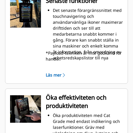
Senaste funktioner
Det senaste förargränssnittet med
touchnavigering och
användarvänliga ikoner maximerar
drifttiden och ser till att
medarbetarna snabbt kommer i
gång. Förare kan snabbt ställa in
sina maskiner och enkelt komma
åt information, från omordning av
*Payload-tekniken är inte godkänd för
arbetsredskapslistor till nya
handel.
kombinationer av arbetsredskap
vid behov.
Läs mer
Med det nya gränssnittet kan
förarna utnyttja skiftet maximalt
utan att kompromissa med
precision och noggrannhet.
Öka effektiviteten och
Möjligheten att lägga in fästen och
produktiviteten
redskap i systemet gör det smidigt
att ställa in kombinationer av
Öka produktiviteten med Cat
arbetsredskap och minska
Grade med endast indikering och
kalibreringstiden avsevärt. Det
laserfunktioner. Gräv med
eliminerar också behovet av nya