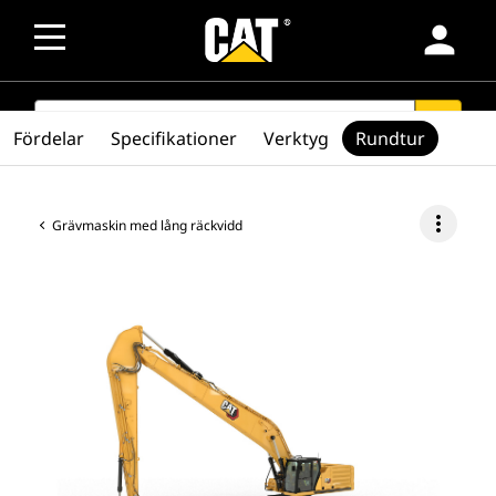
person
SEARCH
search
Fördelar
Specifikationer
Verktyg
Rundtur
more_vert
Grävmaskin med lång räckvidd