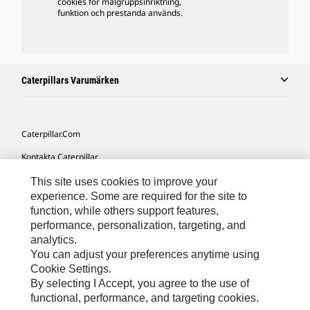
cookies för målgruppsinriktning,
funktion och prestanda används.
Caterpillars Varumärken
Caterpillar.com
Kontakta Caterpillar
Mina Marknadsföringspreferenser
This site uses cookies to improve your
experience. Some are required for the site to
Platskarta
function, while others support features,
performance, personalization, targeting, and
Cookie Settings
analytics.
Juridiskt
You can adjust your preferences anytime using
Cookie Settings.
Sekretess
By selecting I Accept, you agree to the use of
functional, performance, and targeting cookies.