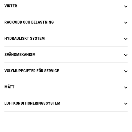
basstationer från Trimble, Topcon
analysera övergripande prestanda
VIKTER
och Leica. Har du redan investerat
för arbetsplatsen. Du kan hålla koll
i en Grade-infrastruktur? Du kan
på flyttad mängd, produktionsmål
montera system från Trimble,
och nyttolast samt Grade 3D-data
RÄCKVIDD OCH BELASTNING
Topcon och Leica på maskinen.
och kompakteringsdata. Dessa
viktiga mätvärden bidrar till lägre
HYDRAULISKT SYSTEM
kostnader och förbättrar
drifteffektiviteten på
arbetsplatsen.
SVÄNGMEKANISM
Fjärruppdatering är en mobilapp
som gör att du kan uppdatera
inbyggd programvara utan någon
VOLYMUPPGIFTER FÖR SERVICE
tekniker på plats, vilket innebär att
du kan göra
programuppdateringar när det
MÅTT
passar dig och förbättra den
övergripande drifteffektiviteten.
LUFTKONDITIONERINGSSYSTEM
Felsökning på distans är en
mobilapp som ger Cat-
återförsäljaren möjlighet att utföra
diagnostiska tester på dina
anslutna maskiner på distans, för