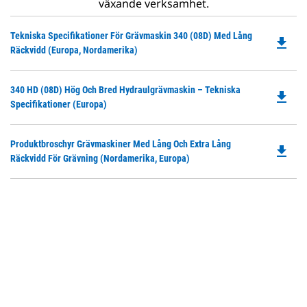
växande verksamhet.
Do
Tekniska Specifikationer För Grävmaskin 340 (08D) Med Lång
file_download
P
Räckvidd (Europa, Nordamerika)
O
in
Do
340 HD (08D) Hög Och Bred Hydraulgrävmaskin – Tekniska
a
file_download
P
Specifikationer (Europa)
N
O
Ta
in
Do
Produktbroschyr Grävmaskiner Med Lång Och Extra Lång
a
file_download
P
Räckvidd För Grävning (Nordamerika, Europa)
N
O
Ta
in
a
N
Ta