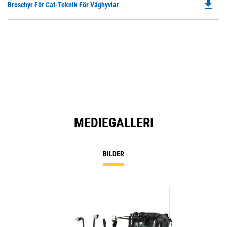
file_download
Do
Broschyr För Cat-Teknik För Väghyvlar
in
Ta
P
a
O
N
in
Ta
a
N
Ta
MEDIEGALLERI
BILDER