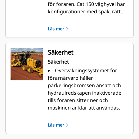
för föraren. Cat 150 väghyvel har
konfigurationer med spak, ratt
(LVR) eller joystick (JOY) för att
passa förarens preferens.
Läs mer
Säkerhet
Säkerhet
Övervakningssystemet för
förarnärvaro håller
parkeringsbromsen ansatt och
hydraulredskapen inaktiverade
tills föraren sitter ner och
maskinen är klar att användas.
Antireflexbehandlad lack
minskar ansträngningen på
Läs mer
ögonen vid nattarbete.
Maskinen tankas i marknivå,