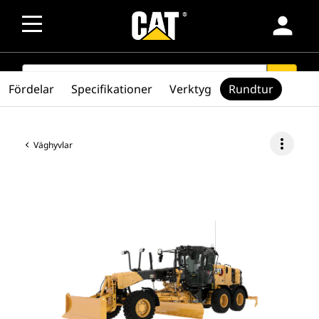
person
SEARCH
search
Fördelar
Specifikationer
Verktyg
Rundtur
more_vert
Väghyvlar