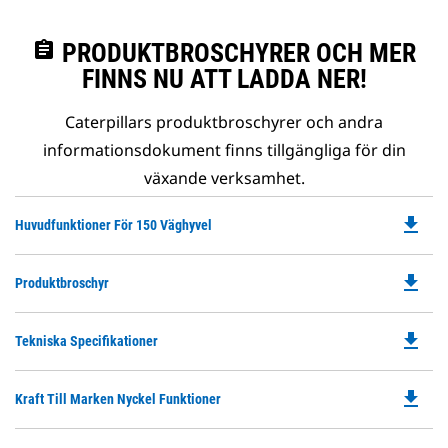
assignment
PRODUKTBROSCHYRER OCH MER
FINNS NU ATT LADDA NER!
Caterpillars produktbroschyrer och andra
informationsdokument finns tillgängliga för din
växande verksamhet.
file_download
Do
Huvudfunktioner För 150 Väghyvel
P
O
file_download
Do
Produktbroschyr
in
P
a
O
N
file_download
Do
Tekniska Specifikationer
in
Ta
P
a
O
N
file_download
Do
Kraft Till Marken Nyckel Funktioner
in
Ta
P
a
O
N