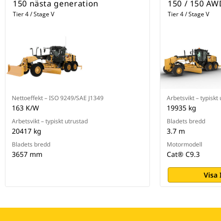
150 nästa generation
150 / 150 AWD
Tier 4 / Stage V
Tier 4 / Stage V
Nettoeffekt – ISO 9249/SAE J1349
Arbetsvikt – typiskt
163 K/W
19935 kg
Arbetsvikt – typiskt utrustad
Bladets bredd
20417 kg
3.7 m
Bladets bredd
Motormodell
3657 mm
Cat® C9.3
Visa