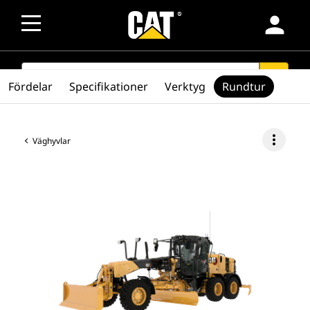
person
SEARCH
search
Fördelar
Specifikationer
Verktyg
Rundtur
more_vert
Väghyvlar