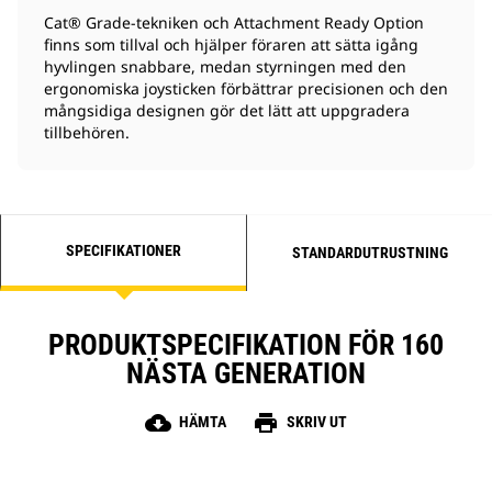
Cat® Grade-tekniken och Attachment Ready Option
finns som tillval och hjälper föraren att sätta igång
hyvlingen snabbare, medan styrningen med den
ergonomiska joysticken förbättrar precisionen och den
mångsidiga designen gör det lätt att uppgradera
tillbehören.
SPECIFIKATIONER
STANDARDUTRUSTNING
PRODUKTSPECIFIKATION FÖR 160
NÄSTA GENERATION
cloud_download
print
HÄMTA
SKRIV UT