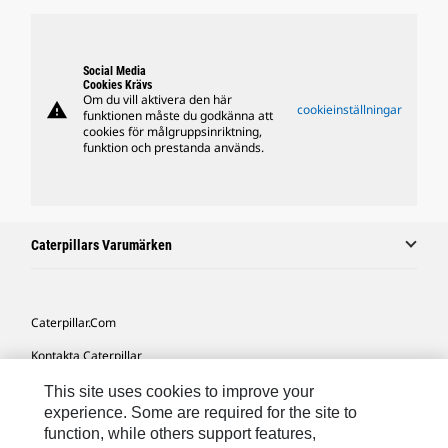
Social Media
Cookies Krävs
Om du vill aktivera den här
warning
cookieinställningar
funktionen måste du godkänna att
cookies för målgruppsinriktning,
funktion och prestanda används.
Caterpillars Varumärken
Caterpillar.com
Kontakta Caterpillar
Mina Marknadsföringspreferenser
This site uses cookies to improve your
experience. Some are required for the site to
Platskarta
function, while others support features,