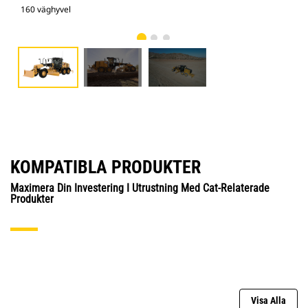
160 väghyvel
160
KOMPATIBLA PRODUKTER
Maximera Din Investering I Utrustning Med Cat-Relaterade
Produkter
Visa Alla