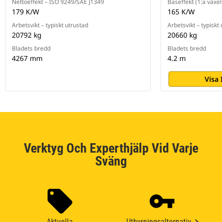
Nettoeffekt – ISO 9249/SAE J1349
Baseffekt (1:a växel
179 K/W
165 K/W
Arbetsvikt – typiskt utrustad
Arbetsvikt – typiskt
20792 kg
20660 kg
Bladets bredd
Bladets bredd
4267 mm
4.2 m
Visa
Verktyg Och Experthjälp Vid Varje
Sväng
Aktuella
Uthyrningsalternativ