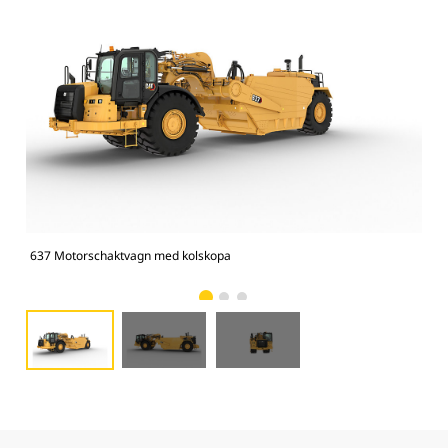
637 Motorschaktvagn med kolskopa
637