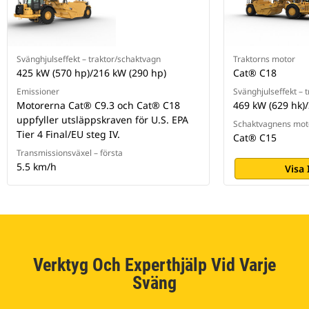
Svänghjulseffekt – traktor/schaktvagn
Traktorns motor
425 kW (570 hp)/216 kW (290 hp)
Cat® C18
Emissioner
Svänghjulseffekt – 
Motorerna Cat® C9.3 och Cat® C18
469 kW (629 hk)/
uppfyller utsläppskraven för U.S. EPA
Schaktvagnens mot
Tier 4 Final/EU steg IV.
Cat® C15
Transmissionsväxel – första
5.5 km/h
Visa
Verktyg Och Experthjälp Vid Varje
Sväng