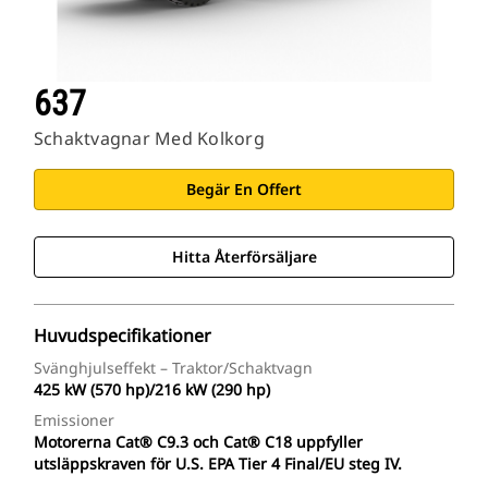
637
Schaktvagnar Med Kolkorg
Begär En Offert
Hitta Återförsäljare
Huvudspecifikationer
Svänghjulseffekt – Traktor/schaktvagn
425 kW (570 hp)/216 kW (290 hp)
Emissioner
Motorerna Cat® C9.3 och Cat® C18 uppfyller
utsläppskraven för U.S. EPA Tier 4 Final/EU steg IV.