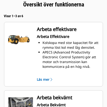
Översikt över funktionerna
Visar 1–3 av 6
Arbeta effektivare
Arbeta Effektivare
Kolskopa med stor kapacitet för att
rymma löst kol med låg densitet.
APECS (Advanced Productivity
Electronic Control System) gör att
motor och transmission kan
kommunicera på en hög nivå.
Denna kommunikation gör det
möjligt för maskinen att bättre
Läs mer
utnyttja den kraft och det
vridmoment som motorn utför.
Nettoresultatet är mer material
flyttat.
Arbeta bekvämt
Använd körhastighetsreglering för
Arbeta Bekvämt
att ställa in önskad topphastighet