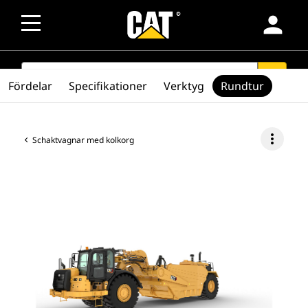
person
SEARCH
search
Fördelar
Specifikationer
Verktyg
Rundtur
more_vert
Schaktvagnar med kolkorg